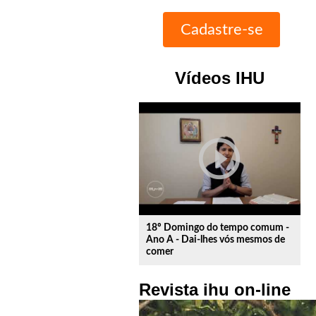
Vídeos IHU
play_circle_outline
18º Domingo do tempo comum -
Ano A - Dai-lhes vós mesmos de
comer
Revista ihu on-line