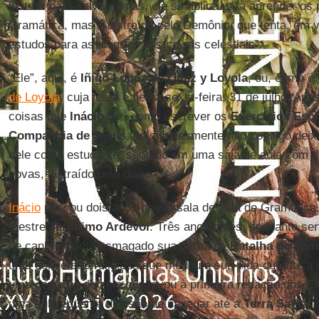
instruir para salvar almas, ele se aplica para aprender os
Gramática, mas é distraído pelo Demônio, que tenta, em v
estudos para as alegrias das coisas celestiais”.
“Ele”, aqui, é
Iñigo López de Oñaz y Loyola
, ou, como é
de Loyola
, cuja festa é nesta sexta-feira, 31 de julho. Ap
coisas que
Inácio
fez, como escrever os
Exercícios Espi
Companhia de Jesus
, eu simplesmente não consigo deix
dele como estudante, sentado em uma sala de aula com 
novas, distraído pelo diabo.
Inácio
passou dois anos nessa sala de aula de Gramática,
mestre
Jerónimo Ardévol
. Três anos antes, enquanto se
de canhão havia esmagado sua perna na
Batalha de Pam
uma conversão religiosa que mudou a sua vida durante a 
uma centelha de zelo que levou à primeira redação dos
Ex
uma subsequente decisão de navegar até a
Terra Santa
, 