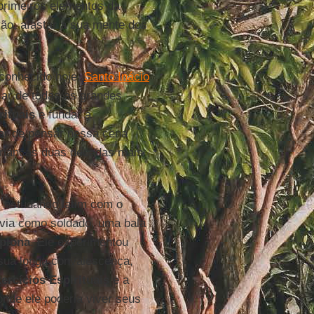
 primeiros elementos da
ão, afastar a sua mente dos
 conhecido hoje,
Santo Inácio
esar de todas as grandes
rituais
e fundar a
ar de pensar nessa cena
crianças duas décadas mais
 estudando latim com o
rvia como soldado, uma bala
plona
. Ele experimentou
sua longa convalescença,
ercícios Espirituais
e a
onde ele poderia viver seus