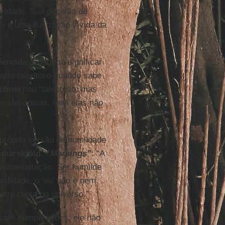
ridade. Sua decisão de
– é uma ilustração vívida da
endida. Costuma significar
uito talentoso quando sabe
chner
) ou “talentoso, mas
essas coisas, mas elas não
própria versão de humildade
marskjöld
,
“Markings”
: “A
autoexaltação. Ser humilde
alidade, o ‘eu’ não é nem
tra coisa no universo.”
com comparações; ele não