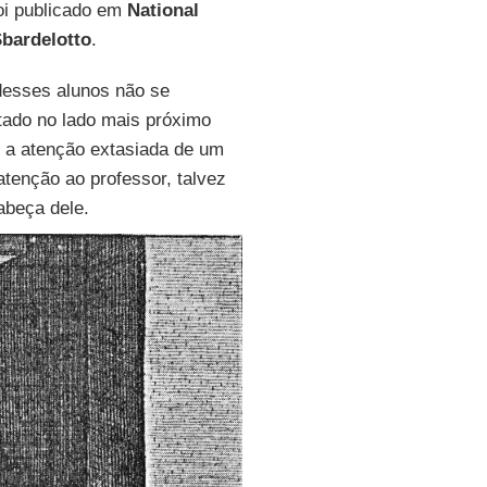
foi publicado em
National
bardelotto
.
desses alunos não se
tado no lado mais próximo
e a atenção extasiada de um
atenção ao professor, talvez
abeça dele.