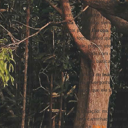
dias trabalhando para converter os não cristãos para a fé.
De acordo com a biografia escrita pelo padre jesuíta
Geor
Inácio
só estava na
Terra Santa
há algumas semanas qua
eclesiais lhe disseram para voltar para a
Europa
. Repree
precisava de uma educação mais formal antes que pudesse
de se matricular em uma universidade, porém, ele primeir
algumas coisas básicas. Sem algo parecido com o Ensino
época, isso significava frequentar a escola básica.
Eu me pergunto o que passou pela cabeça de
Inácio
em se
de aula. Será que ele se sentiu tolo ou envergonhado? Ou 
caminho a que Deus o estava chamando que ele se sento
pensar duas vezes?
Eu sei como eu me sentiria naquela situação: muito bem, 
imediatamente da sala e ido fazer uma caminhada ou tir
algum eu me humilharia daquele jeito. Se
Inácio
fosse como