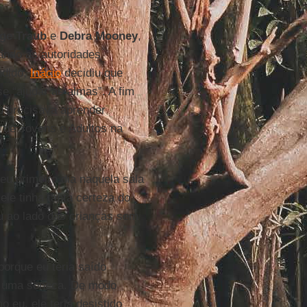
ge Traub
e
Debra Mooney
,
ndo as autoridades
ndido,
Inácio
decidiu que
 “ajudar as almas”. A fim
o precisava aprender
 de Jovens e Adultos na
u primeiro dia naquela sala
ele tinha tanta certeza do
u ao lado das crianças sem
porque eu teria saído
ar uma soneca. De modo
 eu, ele teria desistido