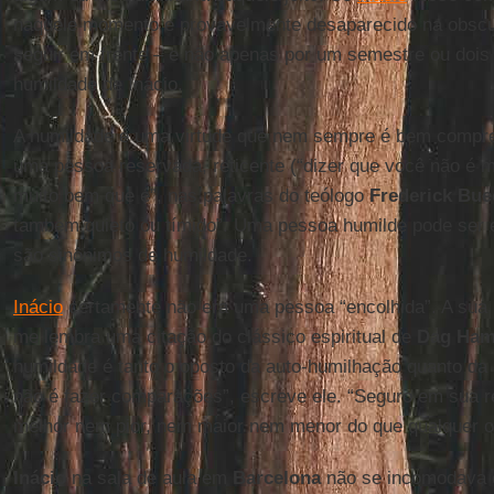
naquele momento e provavelmente desaparecido na obscu
seguir em frente – e não apenas por um semestre ou dois 
humildade de Inácio.
A humildade é uma virtude que nem sempre é bem compre
uma pessoa reservada, reticente (“dizer que você não é m
muito bem que é”, nas palavras do teólogo
Frederick Bue
também quieto ou tímido”. Uma pessoa humilde pode ser 
são sinônimos de humildade.
Inácio
certamente não era uma pessoa “encolhida”. A sua 
me lembra uma citação do clássico espiritual de
Dag Ham
humildade é tanto o oposto da auto-humilhação quanto da 
não é fazer comparações”, escreve ele. “Seguro em sua re
melhor nem pior, nem maior nem menor do que qualquer ou
Inácio
na sala de aula em
Barcelona
não se incomodava 