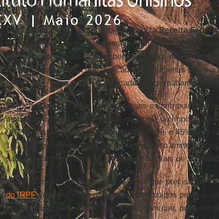
reais, respectivamente.
De acordo com os dados publicados pela
Receita Federal
do Imposto de Renda das Pessoas Físicas de 2018, somen
(60 mil pessoas) declararam bens e direitos
maior do qu
conservadora aponta que, aplicado o IGF apenas sobre a 
esse limite, seria possível arrecadar aproximadamente
R$
Outra medida que pode gerar recursos e contribuir para r
modificar as faixas de alíquotas da tabela do Imposto de
(IRPF), introduzindo alíquotas de 35%, 40% e 45% para re
100 salários mínimos mensais e aumentar o limite inferior
salários mínimos mensais, desonerando mais de
10 milh
Mas há um absurdo tributário no Brasil que precisa ser cor
do IRPF
sobre lucros e dividendos distribuídos pelas emp
vigora desde 1995. Essa isenção faz com que, por exemp