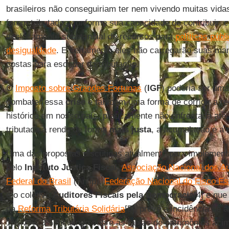
brasileiros não conseguiriam ter nem vivendo muitas vida
forem tributados conforme sua capacidade de contribuir, 
deslocamento substancial de recursos para
políticas públ
desigualdade
. E certamente eles não carregarão suas ma
costas para escapar da tributação.
O
Imposto sobre Grandes Fortunas
(
IGF
) poderia ser uma
combater essa
crise
e também uma forma de corrigir a reg
histórica em nosso país, praticamente não enfrentada até 
tributada a renda de forma
mais justa
, a acumulação e a 
Uma das propostas discutidas atualmente para implemen
pelo
Instituto Justiça Fiscal
,
Associação Nacional dos Au
Federal do Brasil
(Anfip),
Federação Nacional do Fisco Esta
e o coletivo
Auditores Fiscais pela Democracia
[4] e que
da
Reforma Tributária Solidária
[5], prevê a incidência de 
1%, 2%, 3% incidindo sobre as faixas de patrimônios acim