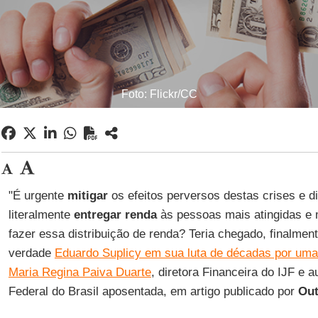
Foto: Flickr/CC
"É urgente
mitigar
os efeitos perversos destas crises e di
literalmente
entregar
renda
às pessoas mais atingidas e
fazer essa distribuição de renda? Teria chegado, finalmen
verdade
Eduardo Suplicy em sua luta de décadas por uma
Maria Regina Paiva Duarte
, diretora Financeira do IJF e a
Federal do Brasil aposentada, em artigo publicado por
Out