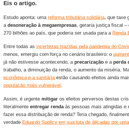
Eis o artigo.
Estudo aponta: uma
reforma tributária solidária
, que taxe
a
desoneração à megaempresas
, geraria justiça fiscal 
270 bilhões ao país, que poderia ser usada para a
Renda 
Entre todas as
incertezas trazidas pela pandemia do Covi
menos, emergiu com força no cenário brasileiro: o
aument
já não estivesse acontecendo, a
precarização
e a
perda 
trabalho, a diminuição da renda, o aumento da miséria. 
econômica e a sanitária
estão causando efeitos ainda ma
população mais vulnerável
.
Assim, é urgente
mitigar
os efeitos perversos destas crise
literalmente
entregar
renda
às pessoas mais atingidas e
fazer essa distribuição de renda? Teria chegado, finalmen
verdade
Eduardo Suplicy em sua luta de décadas por uma