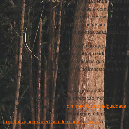
de R$ 300 mil por mês tenha
70% da sua renda isenta d
que a maior parte das rendas muito altas é composta por 
distribuídos. É preciso acabar com essa desoneração, que
Estônia somente. Esses rendimentos precisam ser submet
isonomia de tratamento com
rendimentos assalariados
,
Duas medidas, entre outras, que estão nesta proposta apr
de uma
contribuição social sobre altas rendas
, de 10%,
sobre os rendimentos das pessoas físicas que ultrapass
mês e aumento da alíquota máxima do imposto sobre tran
doações para 30%.
Os valores estimados de arrecadação com todas as medi
ordem de
R$ 270 bilhões
. Uma tributação muito mais prog
portanto, mais justa. Focar a
diminuição da desigualdade
a
mais pobres revelou-se
insuficiente
nos últimos anos, al
concentração exacerbada de renda e riqueza
em nosso pa