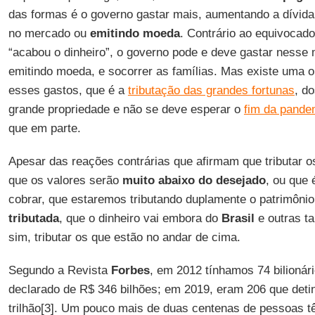
das formas é o governo gastar mais, aumentando a dívida
no mercado ou
emitindo moeda
. Contrário ao equivoca
“acabou o dinheiro”, o governo pode e deve gastar nesse
emitindo moeda, e socorrer as famílias. Mas existe uma ou
esses gastos, que é a
tributação das grandes fortunas
, d
grande propriedade e não se deve esperar o
fim da pande
que em parte.
Apesar das reações contrárias que afirmam que tributar 
que os valores serão
muito abaixo do desejado
, ou que 
cobrar, que estaremos tributando duplamente o patrimôni
tributada
, que o dinheiro vai embora do
Brasil
e outras ta
sim, tributar os que estão no andar de cima.
Segundo a Revista
Forbes
, em 2012 tínhamos 74 bilionár
declarado de R$ 346 bilhões; em 2019, eram 206 que det
trilhão[3]. Um pouco mais de duas centenas de pessoas t