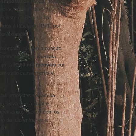
o imposto de renda
, posto
lucros e dividendos
 existe no Brasil e na
idos à tabela do IRPF, por
 por exemplo.
esentada, seriam a criação
 com incidência imediata
arem a
R$60 mil mensais
por
smissão causa mortis e
das propostas seriam da
ressiva que a atual e,
penas nos gastos com os
ém de não enfrentar a
ís.