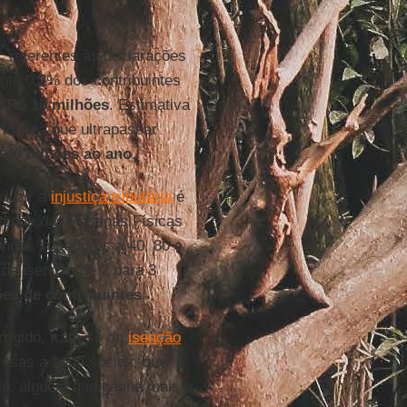
, referentes às declarações
te 0,2% dos contribuintes
e R$ 10 milhões
. Estimativa
riqueza que ultrapassar
 40 bilhões ao ano
.
eduzir a
injustiça tributária
é
 Renda das Pessoas Físicas
ndas superiores a 40, 80 e
 de isenção de 2 para 3
ões de contribuintes
.
rigido, trata-se da
isenção
resas a seus sócios, que
lo, alguém que ganhe mais