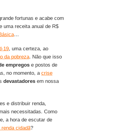
 grande fortunas e acabe com
– e uma receita anual de R$
Básica
…
d-19
, uma certeza, ao
o da pobreza
. Não que isso
de empregos
e postos de
Mas, no momento, a
crise
is
devastadores
em nossa
s e distribuir renda,
 mais necessitadas. Como
te, a hora de escutar de
 renda cidadã
?