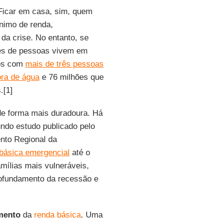
Ficar em casa, sim, quem
nimo de renda,
da crise. No entanto, se
es de pessoas vivem em
ios com
mais de três pessoas
ora de água
e 76 milhões que
.[1]
e forma mais duradoura. Há
undo estudo publicado pelo
nto Regional da
 básica emergencial
até o
mílias mais vulneráveis,
rofundamento da recessão e
mento
da
renda básica
. Uma