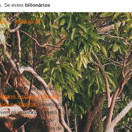
s. Se estes
bilionários
certamente haverá
icas
de
redução de
nsões, iates e fazendas nas
 fonte de recursos para
ressividade tributária
agora. Afinal, se fosse
riqueza seriam menores.
tação do
IGF
, apresentada
ditores Fiscais da Receita
dual e Distrital
(Fenafisco)
 vem na esteira do projeto
alíquotas progressivas de
a de 10, 20 e 50 milhões de