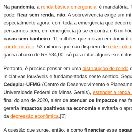
Na
pandemia
, a
renda básica emergencial
é mandatória. 
pode;
ficar sem renda
,
não
. A sobrevivência exige um mí
especialmente agora, com toda a emergência que decorre 
pensarmos bem, em emergência já se encontram 6 milhõ
casas sem banheiro
, 11 milhões que moram em domicíl
por dormitório
, 53 milhões que não dispõem de
rede colet
ganha abaixo de R$ 534,00, só para citar alguns exemplos
Portanto, é preciso pensar em uma
distribuição de renda
d
iniciativas louváveis e fundamentadas neste sentido. Seg
Cedeplar-UFMG
(Centro de Desenvolvimento e Planeame
Universidade Federal de Minas Gerais),
estender a renda
final do ano de 2020, além de
atenuar os
impactos
nas fa
geraria
impactos positivos na economia
e evitaria o ap
da
depressão econômica
.[2]
A questão que surge, então, é como
financiar
esse
paga