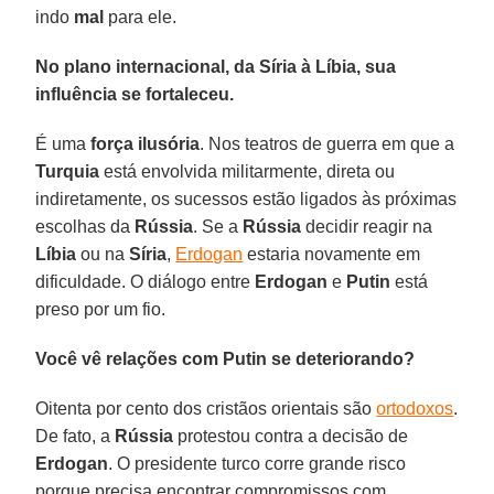
indo
mal
para ele.
No plano internacional, da Síria à Líbia, sua
influência se fortaleceu.
É uma
força ilusória
. Nos teatros de guerra em que a
Turquia
está envolvida militarmente, direta ou
indiretamente, os sucessos estão ligados às próximas
escolhas da
Rússia
. Se a
Rússia
decidir reagir na
Líbia
ou na
Síria
,
Erdogan
estaria novamente em
dificuldade. O diálogo entre
Erdogan
e
Putin
está
preso por um fio.
Você vê relações com Putin se deteriorando?
Oitenta por cento dos cristãos orientais são
ortodoxos
.
De fato, a
Rússia
protestou contra a decisão de
Erdogan
. O presidente turco corre grande risco
porque precisa encontrar compromissos com