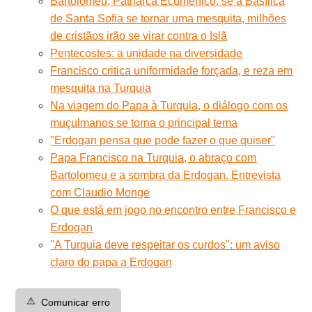
Bartolomeu, Patriarca Ecumênico: se a Basílica
de Santa Sofia se tornar uma mesquita, milhões
de cristãos irão se virar contra o Islã
Pentecostes: a unidade na diversidade
Francisco critica uniformidade forçada, e reza em
mesquita na Turquia
Na viagem do Papa à Turquia, o diálogo com os
muçulmanos se torna o principal tema
"Erdogan pensa que pode fazer o que quiser"
Papa Francisco na Turquia, o abraço com
Bartolomeu e a sombra da Erdogan. Entrevista
com Claudio Monge
O que está em jogo no encontro entre Francisco e
Erdogan
''A Turquia deve respeitar os curdos'': um aviso
claro do papa a Erdogan
⚠️
Comunicar erro