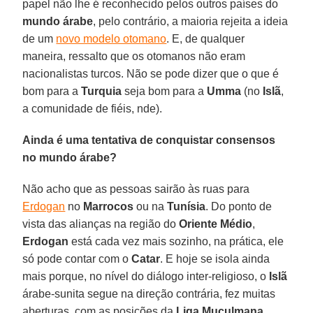
papel não lhe é reconhecido pelos outros países do
mundo árabe
, pelo contrário, a maioria rejeita a ideia
de um
novo modelo otomano
. E, de qualquer
maneira, ressalto que os otomanos não eram
nacionalistas turcos. Não se pode dizer que o que é
bom para a
Turquia
seja bom para a
Umma
(no
Islã
,
a comunidade de fiéis, nde).
Ainda é uma tentativa de conquistar consensos
no mundo árabe?
Não acho que as pessoas sairão às ruas para
Erdogan
no
Marrocos
ou na
Tunísia
. Do ponto de
vista das alianças na região do
Oriente Médio
,
Erdogan
está cada vez mais sozinho, na prática, ele
só pode contar com o
Catar
. E hoje se isola ainda
mais porque, no nível do diálogo inter-religioso, o
Islã
árabe-sunita segue na direção contrária, fez muitas
aberturas, com as posições da
Liga Muçulmana