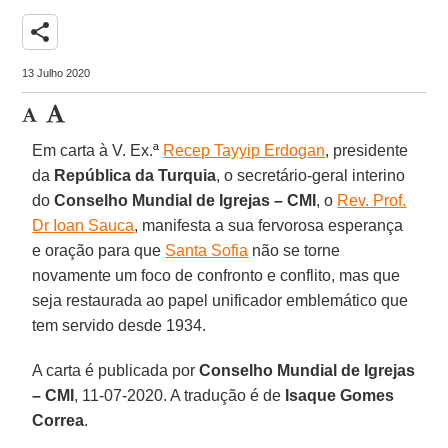
share
13 Julho 2020
Em carta à V. Ex.ª
Recep Tayyip Erdogan
, presidente
da
República da Turquia
, o secretário-geral interino
do
Conselho Mundial de Igrejas – CMI
, o
Rev. Prof.
Dr Ioan Sauca
, manifesta a sua fervorosa esperança
e oração para que
Santa Sofia
não se torne
novamente um foco de confronto e conflito, mas que
seja restaurada ao papel unificador emblemático que
tem servido desde 1934.
A carta é publicada por
Conselho Mundial de Igrejas
– CMI
, 11-07-2020. A tradução é de
Isaque Gomes
Correa
.