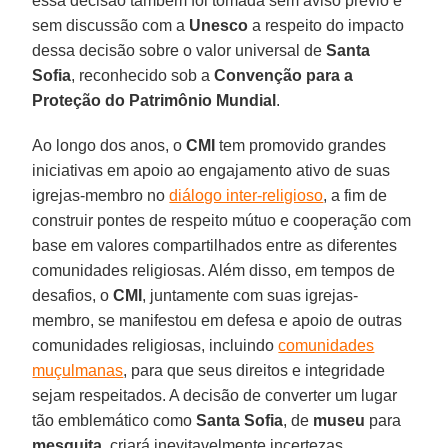
essa decisão também foi tomada sem aviso prévio e
sem discussão com a
Unesco
a respeito do impacto
dessa decisão sobre o valor universal de
Santa
Sofia
, reconhecido sob a
Convenção para a
Proteção do Patrimônio Mundial
.
Ao longo dos anos, o
CMI
tem promovido grandes
iniciativas em apoio ao engajamento ativo de suas
igrejas-membro no
diálogo inter-religioso
, a fim de
construir pontes de respeito mútuo e cooperação com
base em valores compartilhados entre as diferentes
comunidades religiosas. Além disso, em tempos de
desafios, o
CMI
, juntamente com suas igrejas-
membro, se manifestou em defesa e apoio de outras
comunidades religiosas, incluindo
comunidades
muçulmanas
, para que seus direitos e integridade
sejam respeitados. A decisão de converter um lugar
tão emblemático como
Santa Sofia
, de
museu
para
mesquita
, criará inevitavelmente incertezas,