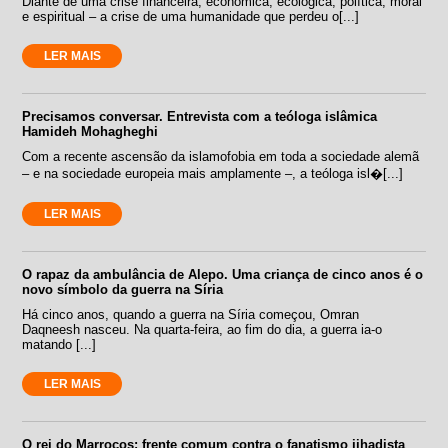
Diante de uma crise financeira, econômica, ecológica, política, moral
e espiritual – a crise de uma humanidade que perdeu o[...]
LER MAIS
Precisamos conversar. Entrevista com a teóloga islâmica
Hamideh Mohagheghi
Com a recente ascensão da islamofobia em toda a sociedade alemã
– e na sociedade europeia mais amplamente –, a teóloga isl�[...]
LER MAIS
O rapaz da ambulância de Alepo. Uma criança de cinco anos é o
novo símbolo da guerra na Síria
Há cinco anos, quando a guerra na Síria começou, Omran
Daqneesh nasceu. Na quarta-feira, ao fim do dia, a guerra ia-o
matando [...]
LER MAIS
O rei do Marrocos: frente comum contra o fanatismo jihadista