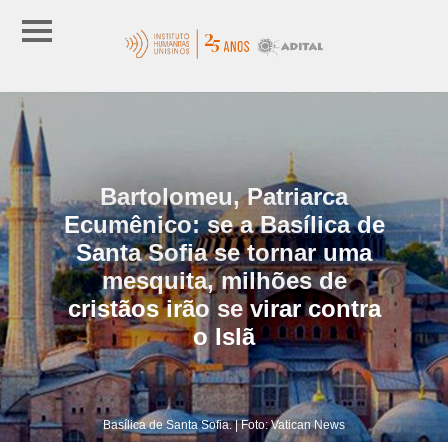
Bartolomeu, Patriarca
Ecumênico: se a Basílica de
Santa Sofia se tornar uma
mesquita, milhões de
cristãos irão se virar contra
o Islã
Basílica de Santa Sofia. | Foto: Vatican News