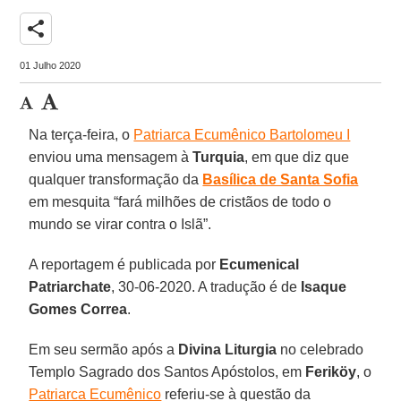
share
01 Julho 2020
Na terça-feira, o
Patriarca Ecumênico Bartolomeu I
enviou uma mensagem à
Turquia
, em que diz que
qualquer transformação da
Basílica de Santa Sofia
em mesquita “fará milhões de cristãos de todo o
mundo se virar contra o Islã”.
A reportagem é publicada por
Ecumenical
Patriarchate
, 30-06-2020. A tradução é de
Isaque
Gomes Correa
.
Em seu sermão após a
Divina Liturgia
no celebrado
Templo Sagrado dos Santos Apóstolos, em
Feriköy
, o
Patriarca Ecumênico
referiu-se à questão da