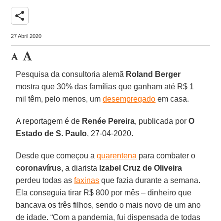
share
27 Abril 2020
Pesquisa da consultoria alemã
Roland
Berger
mostra que 30% das famílias que ganham até R$ 1
mil têm, pelo menos, um
desempregado
em casa.
A reportagem é de
Renée Pereira
, publicada por
O
Estado de S. Paulo
, 27-04-2020.
Desde que começou a
quarentena
para combater o
coronavírus
, a diarista
Izabel Cruz de Oliveira
perdeu todas as
faxinas
que fazia durante a semana.
Ela conseguia tirar R$ 800 por mês – dinheiro que
bancava os três filhos, sendo o mais novo de um ano
de idade. “Com a pandemia, fui dispensada de todas