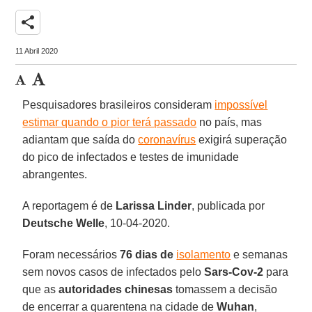
share
11 Abril 2020
Pesquisadores brasileiros consideram
impossível
estimar quando o pior terá passado
no país, mas
adiantam que saída do
coronavírus
exigirá superação
do pico de infectados e testes de imunidade
abrangentes.
A reportagem é de
Larissa
Linder
, publicada por
Deutsche Welle
, 10-04-2020.
Foram necessários
76 dias de
isolamento
e semanas
sem novos casos de infectados pelo
Sars-Cov-2
para
que as
autoridades chinesas
tomassem a decisão
de encerrar a quarentena na cidade de
Wuhan
,