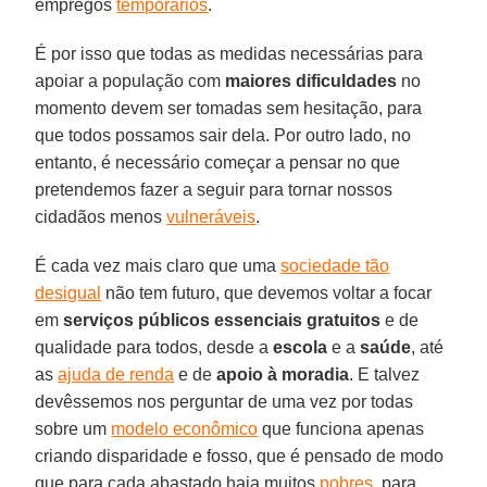
empregos
temporários
.
É por isso que todas as medidas necessárias para
apoiar a população com
maiores dificuldades
no
momento devem ser tomadas sem hesitação, para
que todos possamos sair dela. Por outro lado, no
entanto, é necessário começar a pensar no que
pretendemos fazer a seguir para tornar nossos
cidadãos menos
vulneráveis
.
É cada vez mais claro que uma
sociedade tão
desigual
não tem futuro, que devemos voltar a focar
em
serviços públicos essenciais gratuitos
e de
qualidade para todos, desde a
escola
e a
saúde
, até
as
ajuda de renda
e de
apoio à moradia
. E talvez
devêssemos nos perguntar de uma vez por todas
sobre um
modelo econômico
que funciona apenas
criando disparidade e fosso, que é pensado de modo
que para cada abastado haja muitos
pobres
, para