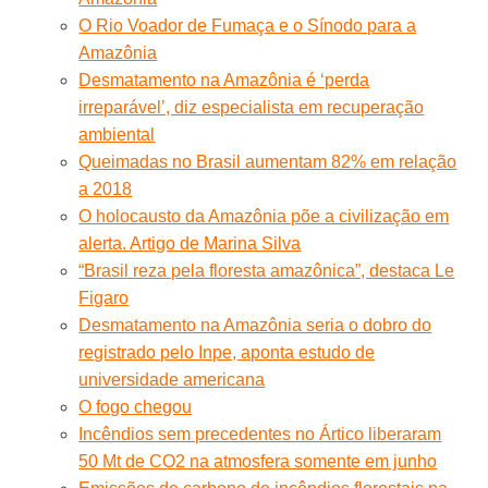
O Rio Voador de Fumaça e o Sínodo para a
Amazônia
Desmatamento na Amazônia é ‘perda
irreparável’, diz especialista em recuperação
ambiental
Queimadas no Brasil aumentam 82% em relação
a 2018
O holocausto da Amazônia põe a civilização em
alerta. Artigo de Marina Silva
“Brasil reza pela floresta amazônica”, destaca Le
Figaro
Desmatamento na Amazônia seria o dobro do
registrado pelo Inpe, aponta estudo de
universidade americana
O fogo chegou
Incêndios sem precedentes no Ártico liberaram
50 Mt de CO2 na atmosfera somente em junho