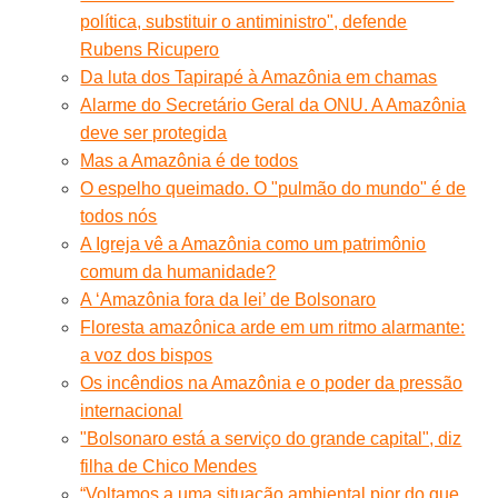
política, substituir o antiministro", defende
Rubens Ricupero
Da luta dos Tapirapé à Amazônia em chamas
Alarme do Secretário Geral da ONU. A Amazônia
deve ser protegida
Mas a Amazônia é de todos
O espelho queimado. O "pulmão do mundo" é de
todos nós
A Igreja vê a Amazônia como um patrimônio
comum da humanidade?
A ‘Amazônia fora da lei’ de Bolsonaro
Floresta amazônica arde em um ritmo alarmante:
a voz dos bispos
Os incêndios na Amazônia e o poder da pressão
internacional
"Bolsonaro está a serviço do grande capital", diz
filha de Chico Mendes
“Voltamos a uma situação ambiental pior do que