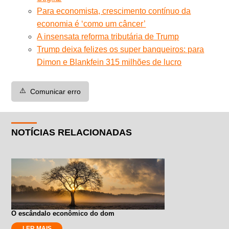
Para economista, crescimento contínuo da
economia é ‘como um câncer’
A insensata reforma tributária de Trump
Trump deixa felizes os super banqueiros: para
Dimon e Blankfein 315 milhões de lucro
⚠️
Comunicar erro
NOTÍCIAS RELACIONADAS
O escândalo econômico do dom
LER MAIS