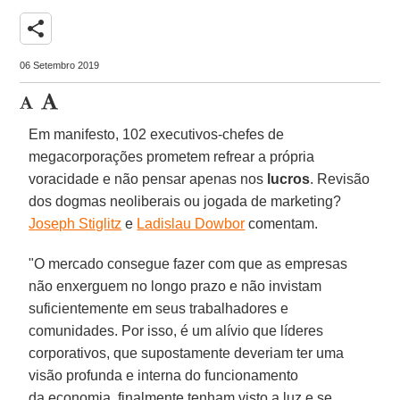
share
06 Setembro 2019
Em manifesto, 102 executivos-chefes de
megacorporações prometem refrear a própria
voracidade e não pensar apenas nos
lucros
. Revisão
dos dogmas neoliberais ou jogada de marketing?
Joseph Stiglitz
e
Ladislau Dowbor
comentam.
"O
mercado consegue fazer com que as empresas
não enxerguem no longo prazo e não invistam
suficientemente em seus trabalhadores e
comunidades. Por isso, é um alívio que líderes
corporativos, que supostamente deveriam ter uma
visão profunda e interna do funcionamento
da economia, finalmente tenham visto a luz e se