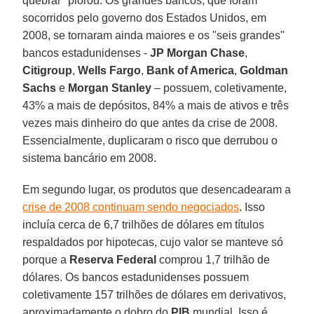
quebrar" piorou. Os grandes bancos, que foram
socorridos pelo governo dos Estados Unidos, em
2008, se tornaram ainda maiores e os "seis grandes"
bancos estadunidenses -
JP Morgan Chase
,
Citigroup
,
Wells Fargo
,
Bank of America
,
Goldman
Sachs
e
Morgan Stanley
– possuem, coletivamente,
43% a mais de depósitos, 84% a mais de ativos e três
vezes mais dinheiro do que antes da crise de 2008.
Essencialmente, duplicaram o risco que derrubou o
sistema bancário em 2008.
Em segundo lugar, os produtos que desencadearam a
crise de 2008 continuam sendo negociados
. Isso
incluía cerca de 6,7 trilhões de dólares em títulos
respaldados por hipotecas, cujo valor se manteve só
porque a
Reserva Federal
comprou 1,7 trilhão de
dólares. Os bancos estadunidenses possuem
coletivamente 157 trilhões de dólares em derivativos,
aproximadamente o dobro do
PIB
mundial. Isso é