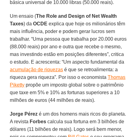
básica universal de 10.000 libras (50.000 reais).
Um ensaio (
The Role and Design of Net Wealth
Taxes
) da
OCDE
explica que hoje os milionários têm
mais influência, poder e podem gerar lucros sem
trabalhar. “Uma pessoa que trabalha por 20.000 euros
(88.000 reais) por ano e outra que recebe o mesmo,
mas investindo estão em posições diferentes”, critica
o estudo. E acrescenta: “Um aspecto fundamental da
acumulação de riquezas
é que se retroalimenta: a
riqueza gera riqueza”. Por isso o economista
Thomas
Piketty
propõe um imposto global sobre o patrimônio
que taxe em 5% e 10% as fortunas superiores a 10
milhões de euros (44 milhões de reais).
Jorge Pérez
é um dos homens mais ricos do planeta.
A revista
Forbes
calcula sua fortuna em 3 bilhões de
dólares (11 bilhões de reais). Logo será bem menor,
pois se comprometeu com
Bill Gates
e seu programa