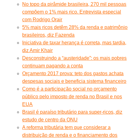
No topo da pirâmide brasileira, 270 mil pessoas
compõem o 1% mais rico. Entrevista especial
com Rodrigo Orair
5% mais ricos detêm 28% da renda e patrimônio
brasileiros, diz Fazenda
Iniciativa de taxar herança é correta, mas tardia,
diz Amir Khair
Desconstruindo a “austeridade”: os mais pobres
continuam pagando a conta
Orçamento 2017 prova: teto dos gastos achata
despesas sociais e beneficia sistema financeiro
Como é a participação social no orçamento
público pelo imposto de renda no Brasil e nos
EUA
Brasil é paraíso tributário para super-ricos, diz
estudo de centro da ONU
A reforma tributária tem que considerar a
distribuição de renda e o financiamento dos