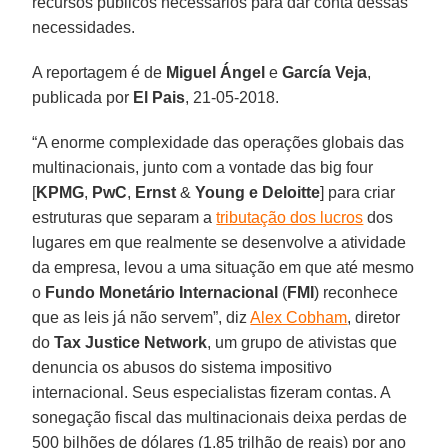
recursos públicos necessários para dar conta dessas
necessidades.
A reportagem é de
Miguel Ángel
e
García Veja
,
publicada por
El Pais
, 21-05-2018.
“A enorme complexidade das operações globais das
multinacionais, junto com a vontade das big four
[
KPMG
,
PwC
,
Ernst
&
Young e Deloitte
] para criar
estruturas que separam a
tributação dos lucros
dos
lugares em que realmente se desenvolve a atividade
da empresa, levou a uma situação em que até mesmo
o
Fundo Monetário Internacional
(
FMI
) reconhece
que as leis já não servem”, diz
Alex Cobham
, diretor
do
Tax Justice Network
, um grupo de ativistas que
denuncia os abusos do sistema impositivo
internacional. Seus especialistas fizeram contas. A
sonegação fiscal das multinacionais deixa perdas de
500 bilhões de dólares (1,85 trilhão de reais) por ano