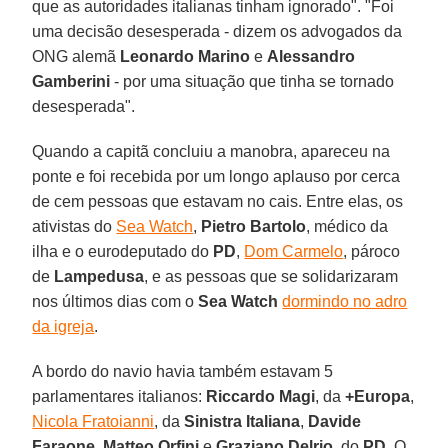
que as autoridades italianas tinham ignorado". "Foi
uma decisão desesperada - dizem os advogados da
ONG alemã
Leonardo Marino
e
Alessandro
Gamberini
- por uma situação que tinha se tornado
desesperada".
Quando a capitã concluiu a manobra, apareceu na
ponte e foi recebida por um longo aplauso por cerca
de cem pessoas que estavam no cais. Entre elas, os
ativistas do
Sea Watch
,
Pietro Bartolo
, médico da
ilha e o eurodeputado do
PD
,
Dom Carmelo
, pároco
de
Lampedusa
, e as pessoas que se solidarizaram
nos últimos dias com o
Sea Watch
dormindo no adro
da igreja
.
A bordo do navio havia também estavam 5
parlamentares italianos:
Riccardo Magi
, da
+Europa
,
Nicola Fratoianni
, da
Sinistra Italiana
,
Davide
Faraone
,
Matteo Orfini
e
Graziano Delrio
, do
PD
. O