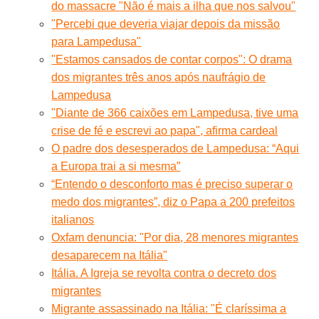
do massacre "Não é mais a ilha que nos salvou"
"Percebi que deveria viajar depois da missão
para Lampedusa"
"Estamos cansados de contar corpos": O drama
dos migrantes três anos após naufrágio de
Lampedusa
"Diante de 366 caixões em Lampedusa, tive uma
crise de fé e escrevi ao papa", afirma cardeal
O padre dos desesperados de Lampedusa: “Aqui
a Europa trai a si mesma”
“Entendo o desconforto mas é preciso superar o
medo dos migrantes”, diz o Papa a 200 prefeitos
italianos
Oxfam denuncia: "Por dia, 28 menores migrantes
desaparecem na Itália"
Itália. A Igreja se revolta contra o decreto dos
migrantes
Migrante assassinado na Itália: "É claríssima a