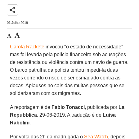
share
01 Julho 2019
Carola Rackete
invocou "o estado de necessidade",
mas foi levada pela polícia financeira sob acusações
de resistência ou violência contra um navio de guerra.
O barco patrulha da polícia tentou impedi-la duas
vezes correndo o risco de ser esmagado contra as
docas. Aplausos no cais das muitas pessoas que se
solidarizaram com os migrantes.
A reportagem é de
Fabio Tonacci
, publicada por
La
Repubblica
, 29-06-2019. A tradução é de
Luisa
Rabolini
.
Por volta das 2h da madrugada o
Sea Watch
, depois