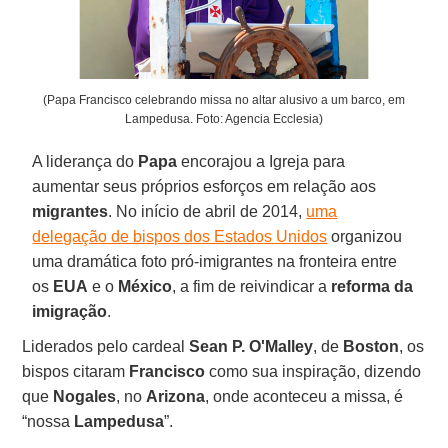
(Papa Francisco celebrando missa no altar alusivo a um barco, em
Lampedusa. Foto: Agencia Ecclesia)
A liderança do
Papa
encorajou a Igreja para
aumentar seus próprios esforços em relação aos
migrantes
. No início de abril de 2014,
uma
delegação de bispos dos Estados Unidos
organizou
uma dramática foto pró-imigrantes na fronteira entre
os
EUA
e o
México
, a fim de reivindicar a
reforma da
imigração
.
Liderados pelo cardeal
Sean P. O'Malley
, de
Boston
, os
bispos citaram
Francisco
como sua inspiração, dizendo
que
Nogales
, no
Arizona
, onde aconteceu a missa, é
“nossa
Lampedusa
”.