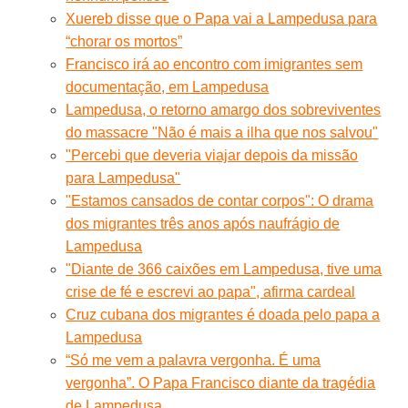
Xuereb disse que o Papa vai a Lampedusa para
“chorar os mortos”
Francisco irá ao encontro com imigrantes sem
documentação, em Lampedusa
Lampedusa, o retorno amargo dos sobreviventes
do massacre "Não é mais a ilha que nos salvou"
"Percebi que deveria viajar depois da missão
para Lampedusa"
"Estamos cansados de contar corpos": O drama
dos migrantes três anos após naufrágio de
Lampedusa
"Diante de 366 caixões em Lampedusa, tive uma
crise de fé e escrevi ao papa", afirma cardeal
Cruz cubana dos migrantes é doada pelo papa a
Lampedusa
“Só me vem a palavra vergonha. É uma
vergonha”. O Papa Francisco diante da tragédia
de Lampedusa