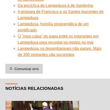
Da encíclica de Lampedusa à de Sardenha
A teologia de Francisco e os Santos Inocentes de
Lampedusa
Lampedusa, homilia programática de um
pontificado
O ''mea culpa'' do papa entre os imigrantes em
Lampedusa para recordar os mortos no mar
Lampedusa: os desembarques não param. Mais
de 300 migrantes são socorridos
⚠️
Comunicar erro
NOTÍCIAS RELACIONADAS