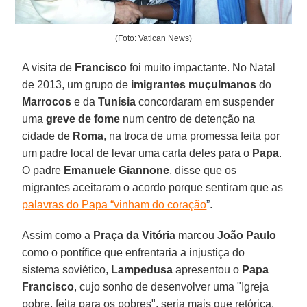
(Foto: Vatican News)
A visita de
Francisco
foi muito impactante. No Natal
de 2013, um grupo de
imigrantes muçulmanos
do
Marrocos
e da
Tunísia
concordaram em suspender
uma
greve de fome
num centro de detenção na
cidade de
Roma
, na troca de uma promessa feita por
um padre local de levar uma carta deles para o
Papa
.
O padre
Emanuele Giannone
, disse que os
migrantes aceitaram o acordo porque sentiram que as
palavras do Papa “vinham do coração
”.
Assim como a
Praça da Vitória
marcou
João Paulo
como o pontífice que enfrentaria a injustiça do
sistema soviético,
Lampedusa
apresentou o
Papa
Francisco
, cujo sonho de desenvolver uma "Igreja
pobre, feita para os pobres", seria mais que retórica.