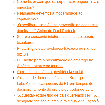
Como fazer com que os super-ricos paguem mais
impostos?
Realmente devemos a modernidade ao
capitalismo?
“O neoliberalismo é uma perversão da economia
dominante”. Artigo de Dani Rodrick
Sobre a crescente intolerância dos neoliberais
brasileiros
Privatização da previdência fracassa no mundo,
diz OIT
OIT alerta para a precarização do emprego na
América Latina e no mundo
A cruel demolição da previdência social
A realidade da renda básica no Brasil pós-
Lula. As políticas sociais do PT em tempos de
desmoronamento do projeto de poder de Lula
"A questão é: que tipo de país queremos ser?" A
desigualdade social brasileira e sua vinculação à