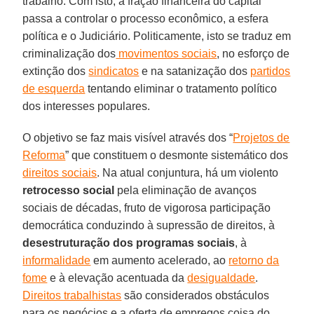
trabalho. Com isto, a fração financeira do capital
passa a controlar o processo econômico, a esfera
política e o Judiciário. Politicamente, isto se traduz em
criminalização dos
movimentos sociais
, no esforço de
extinção dos
sindicatos
e na satanização dos
partidos
de esquerda
tentando eliminar o tratamento político
dos interesses populares.
O objetivo se faz mais visível através dos “
Projetos de
Reforma
” que constituem o desmonte sistemático dos
direitos sociais
. Na atual conjuntura, há um violento
retrocesso social
pela eliminação de avanços
sociais de décadas, fruto de vigorosa participação
democrática conduzindo à supressão de direitos, à
desestruturação dos programas sociais
, à
informalidade
em aumento acelerado, ao
retorno da
fome
e à elevação acentuada da
desigualdade
.
Direitos trabalhistas
são considerados obstáculos
para os negócios e a oferta de empregos coisa do