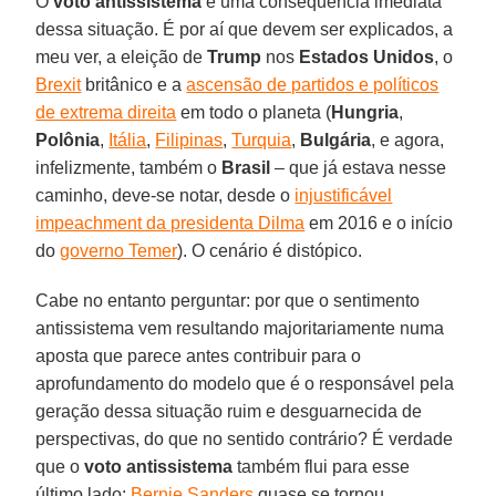
O
voto antissistema
é uma consequência imediata
dessa situação. É por aí que devem ser explicados, a
meu ver, a eleição de
Trump
nos
Estados Unidos
, o
Brexit
britânico e a
ascensão de partidos e políticos
de extrema direita
em todo o planeta (
Hungria
,
Polônia
,
Itália
,
Filipinas
,
Turquia
,
Bulgária
, e agora,
infelizmente, também o
Brasil
– que já estava nesse
caminho, deve-se notar, desde o
injustificável
impeachment da presidenta Dilma
em 2016 e o início
do
governo Temer
). O cenário é distópico.
Cabe no entanto perguntar: por que o sentimento
antissistema vem resultando majoritariamente numa
aposta que parece antes contribuir para o
aprofundamento do modelo que é o responsável pela
geração dessa situação ruim e desguarnecida de
perspectivas, do que no sentido contrário? É verdade
que o
voto antissistema
também flui para esse
último lado:
Bernie Sanders
quase se tornou