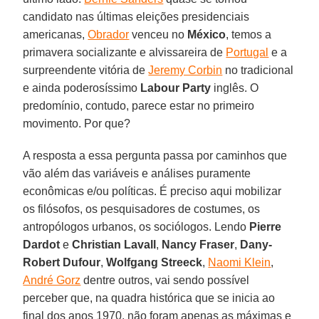
candidato nas últimas eleições presidenciais
americanas,
Obrador
venceu no
México
, temos a
primavera socializante e alvissareira de
Portugal
e a
surpreendente vitória de
Jeremy Corbin
no tradicional
e ainda poderosíssimo
Labour Party
inglês. O
predomínio, contudo, parece estar no primeiro
movimento. Por que?
A resposta a essa pergunta passa por caminhos que
vão além das variáveis e análises puramente
econômicas e/ou políticas. É preciso aqui mobilizar
os filósofos, os pesquisadores de costumes, os
antropólogos urbanos, os sociólogos. Lendo
Pierre
Dardot
e
Christian Lavall
,
Nancy Fraser
,
Dany-
Robert Dufour
,
Wolfgang Streeck
,
Naomi Klein
,
André Gorz
dentre outros, vai sendo possível
perceber que, na quadra histórica que se inicia ao
final dos anos 1970, não foram apenas as máximas e