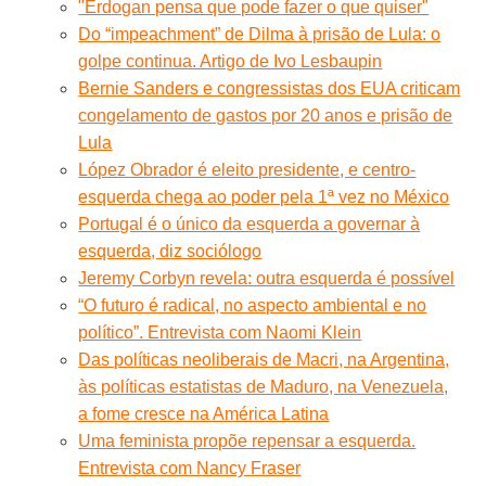
"Erdogan pensa que pode fazer o que quiser"
Do “impeachment” de Dilma à prisão de Lula: o
golpe continua. Artigo de Ivo Lesbaupin
Bernie Sanders e congressistas dos EUA criticam
congelamento de gastos por 20 anos e prisão de
Lula
López Obrador é eleito presidente, e centro-
esquerda chega ao poder pela 1ª vez no México
Portugal é o único da esquerda a governar à
esquerda, diz sociólogo
Jeremy Corbyn revela: outra esquerda é possível
“O futuro é radical, no aspecto ambiental e no
político”. Entrevista com Naomi Klein
Das políticas neoliberais de Macri, na Argentina,
às políticas estatistas de Maduro, na Venezuela,
a fome cresce na América Latina
Uma feminista propõe repensar a esquerda.
Entrevista com Nancy Fraser