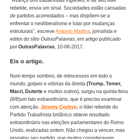
"Avanço dos trabalhistas ingleses, e de seu líder
rebelde, envia um sinal. Sociedades estão cansadas
de partidos acomodados – mas dispõem-se a
enfrentar o neoliberalismo e lutar por mudanças
estruturais", escreve
Antonio Martins
, jornalista e
editor do sítio
OutrasPalavras
, em artigo publicado
por
OutrasPalavras
, 10-06-2017.
Eis o artigo.
Num tempo sombrio, de retrocessos em todo o
mundo, golpes e vitórias da direita
(Trump, Temer,
Macri, Duterte
e muitos outros), surgiu na quinta-feira
(8/8)um fato extraordinário, que é preciso examinar
com atenção.
Jeremy Corbyn
, o líder rebelde do
Partido Trabalhista britânico obteve resultado
extraordinário nas eleições parlamentares do Reino
Unido, realizadas ontem. Não chegou a vencer, mas
resgatou seu partido, que muitos consideravam