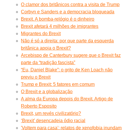
O clamor dos britânicos contra a visita de Trump
Corbyn e Sanders e a democracia bloqueada
Brexit. A bomba-relógio é o dinheiro
Brexit afetará 4 milhões de imigrantes
Migrantes do Brexit
Não é só a direita: por que parte da esquerda
britânica apoia o Brexit?
Arcebispo de Canterbury sugere que o Brexit faz
parte da “tradição fascista”
“Eu, Daniel Blake”: o grito de Ken Loach não
previu o Brexit
Trump e Brexit: 5 fatores em comum
O Brexit e a globalização
A alma da Europa depois do Brexit. Artigo de
Roberto Esposito
Brexit, um revés civilizatório?
‘Brexit’ desencadeia ódio racial
'Voltem para casa': relatos de xenofobia inundam