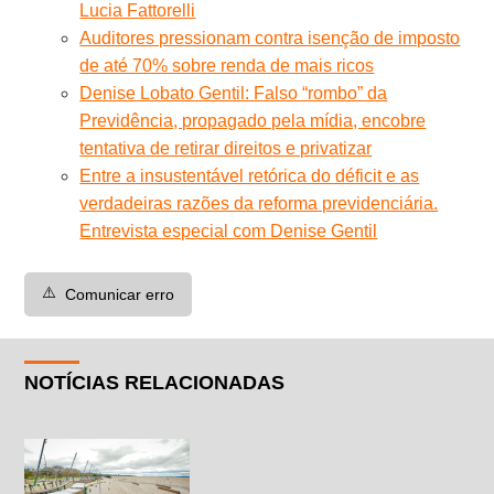
Lucia Fattorelli
Auditores pressionam contra isenção de imposto
de até 70% sobre renda de mais ricos
Denise Lobato Gentil: Falso “rombo” da
Previdência, propagado pela mídia, encobre
tentativa de retirar direitos e privatizar
Entre a insustentável retórica do déficit e as
verdadeiras razões da reforma previdenciária.
Entrevista especial com Denise Gentil
⚠️
Comunicar erro
NOTÍCIAS RELACIONADAS