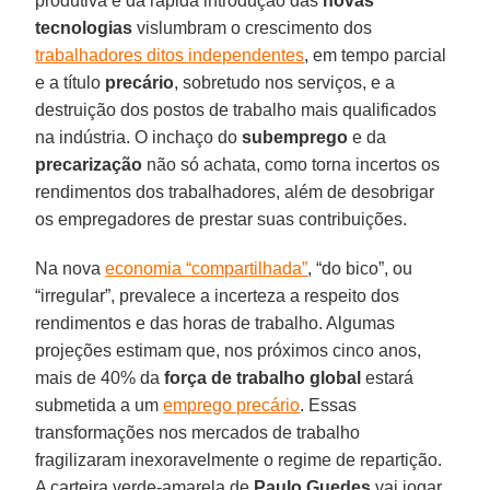
produtiva e da rápida introdução das
novas
tecnologias
vislumbram o crescimento dos
trabalhadores ditos independentes
, em tempo parcial
e a título
precário
, sobretudo nos serviços, e a
destruição dos postos de trabalho mais qualificados
na indústria. O inchaço do
subemprego
e da
precarização
não só achata, como torna incertos os
rendimentos dos trabalhadores, além de desobrigar
os empregadores de prestar suas contribuições.
Na nova
economia “compartilhada”
, “do bico”, ou
“irregular”, prevalece a incerteza a respeito dos
rendimentos e das horas de trabalho. Algumas
projeções estimam que, nos próximos cinco anos,
mais de 40% da
força de trabalho global
estará
submetida a um
emprego precário
. Essas
transformações nos mercados de trabalho
fragilizaram inexoravelmente o regime de repartição.
A carteira verde-amarela de
Paulo Guedes
vai jogar