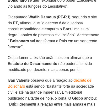
Bolsonaro
se deu "exorbitando o poder Executivo e
violando as funções do Legislativo".
O deputado
Wadih Damous
(
PT-RJ
), segundo o site
do
PT
, afirmou que "o decreto é de duvidosa
constitucionalidade e empurra o
Brasil
mais um
degrau abaixo do processo civilizatório". Acrescentou:
"
Bolsonaro
vai transformar o País em um sangrento
faroeste".
Os parlamentares são unânimes em afirmar que o
Estatuto do Desarmamento
não poderia ter sido
modificado por decreto, mas apenas por lei.
Ivan Valente
observa que a reação ao
decreto de
Bolsonaro
está sendo "bastante forte na sociedade
civil e até na grande imprensa". Em editorial
publicado na tarde de hoje, o jornal
O Globo
anotou:
"Difícil desmentir a relação entre mais armas e mais