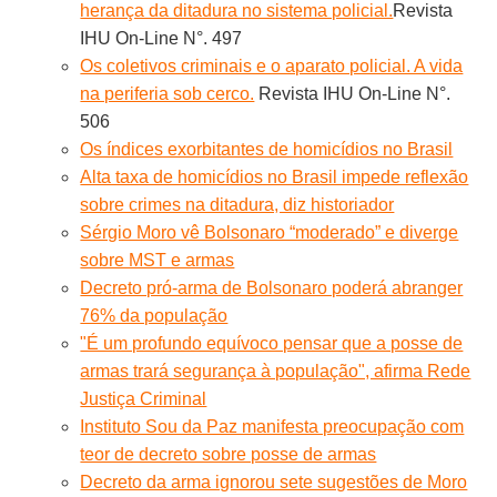
herança da ditadura no sistema policial.
Revista
IHU On-Line N°. 497
Os coletivos criminais e o aparato policial. A vida
na periferia sob cerco.
Revista IHU On-Line N°.
506
Os índices exorbitantes de homicídios no Brasil
Alta taxa de homicídios no Brasil impede reflexão
sobre crimes na ditadura, diz historiador
Sérgio Moro vê Bolsonaro “moderado” e diverge
sobre MST e armas
Decreto pró-arma de Bolsonaro poderá abranger
76% da população
"É um profundo equívoco pensar que a posse de
armas trará segurança à população", afirma Rede
Justiça Criminal
Instituto Sou da Paz manifesta preocupação com
teor de decreto sobre posse de armas
Decreto da arma ignorou sete sugestões de Moro