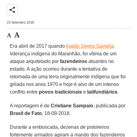
share
19 Setembro 2018
Era abril de 2017 quando
Inaldo Serejo Gamela
,
liderança indígena do Maranhão, foi vítima de um
ataque arquitetado por
fazendeiros
atuantes no
estado. A ação ocorreu durante a tentativa de
retomada de uma terra originalmente indígena que foi
grilada nos anos 1970 e hoje é alvo de um intenso
conflito entre
povos tradicionais
e
latifundiários
.
A reportagem é de
Cristiane Sampaio
, publicada por
Brasil de Fato
, 18-09-2018.
Durante a emboscada, dezenas de pistoleiros
fortemente armados agiram a mando dos fazendeiros