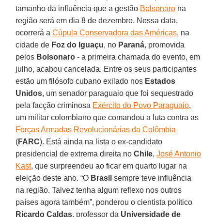
tamanho da influência que a gestão
Bolsonaro
na
região será em dia 8 de dezembro. Nessa data,
ocorrerá a
Cúpula Conservadora das Américas
, na
cidade de
Foz do Iguaçu
, no
Paraná
, promovida
pelos
Bolsonaro
- a primeira chamada do evento, em
julho, acabou cancelada. Entre os seus participantes
estão um filósofo cubano exilado nos
Estados
Unidos
, um senador paraguaio que foi sequestrado
pela facção criminosa
Exército do Povo Paraguaio
,
um militar colombiano que comandou a luta contra as
Forças Armadas Revolucionárias da Colômbia
(
FARC
). Está ainda na lista o ex-candidato
presidencial de extrema direita no
Chile
,
José Antonio
Kast
, que surpreendeu ao ficar em quarto lugar na
eleição deste ano. “O
Brasil
sempre teve influência
na região. Talvez tenha algum reflexo nos outros
países agora também”, ponderou o cientista político
Ricardo Caldas
, professor da
Universidade de