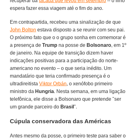
recuperar da
facada que levou em setembro
-- o filho
espera fazer essa viagem até o fim do ano.
Em contrapartida, recebeu uma sinalização de que
John Bolton
estava disposto a se reunir com seu pai.
O próximo fato que o o grupo sonha em comemorar é
a presença de
Trump
na posse de
Bolsonaro
, em 1º
de janeiro. Na equipe de transição dizem haver
indicações positivas para a participação do norte-
americano no evento – o que seria inédito. Um
mandatário que teria confirmado presença é o
ultradireitista
Viktor Orbán
, o xenófobo primeiro
ministro da
Hungria
. Nesta semana, em uma ligação
telefônica, ele disse a Bolsonaro que pretende "ser
um grande parceiro do
Brasil
".
Cúpula conservadora das Américas
Antes mesmo da posse, o primeiro teste para saber o