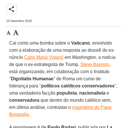
share
19 Setembro 2018
Cai como uma bomba sobre o
Vaticano
, envolvido
com a elaboração de uma resposta ao dossiê do ex-
núncio
Carlo Maria Viganò
em Washington, a notícia
de que o ex-estrategista de Trump,
Steve Bannon
,
está organizando, em colaboração com o Instituto
"
Dignitatis Humanae
" de Roma um curso de
liderança para "
políticos católicos conservadores
",
uma verdadeira facção
populista
,
nacionalista
e
conservadora
que dentro do mundo católico vem,
em última análise, contrastar o
magistério do Papa
Bergoglio
.
A reportagem é de
Paolo Rodari
, publicada por
La