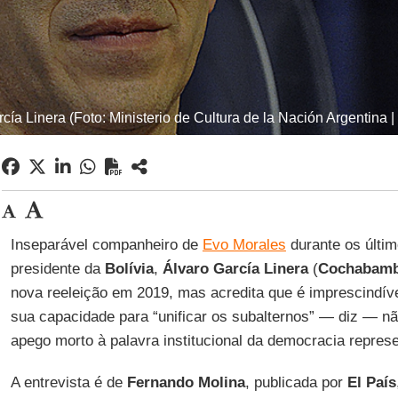
cía Linera (Foto: Ministerio de Cultura de la Nación Argentina |
Inseparável companheiro de
Evo Morales
durante os últim
presidente da
Bolívia
,
Álvaro García Linera
(
Cochabam
nova reeleição em 2019, mas acredita que é imprescindív
sua capacidade para “unificar os subalternos” — diz — nã
apego morto à palavra institucional da democracia represe
A entrevista é de
Fernando Molina
, publicada por
El País