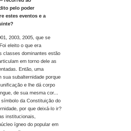
— recorreu ao
dito pelo poder
re estes eventos e a
uinte?
01, 2003, 2005, que se
Foi eleito o que era
As classes dominantes estão
rticulam em torno dele as
mentadas. Então, uma
 sua subalternidade porque
unificação e lhe dá corpo
ngue, de sua mesma cor...
e símbolo da Constituição do
nidade, por que deixá-lo ir?
 institucionais,
 núcleo ígneo do popular em