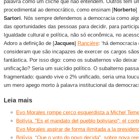
palavra como um clichê que não entendem. Outros têm 
procedimental ao democrático, como ensinam [
Norberto
]
Sartori
. Nós sempre defendemos a democracia como algo
das oportunidades das pessoas para decidir, para partici
Igualdade cultural e política, não só econômica, no acess
Adoro a definição de [
Jacques
]
Rancière
: ‘há democracia
consideram que são incapazes de exercer os cargos sãos
fantástica. Por isso digo: como os subalternos vão deixa
unificação? Seria um suicídio político. O subalterno pass
fragmentado: quando vive o 2% unificado, seria uma loucu
um mero apego morto à palavra institucional da democraci
Leia mais
Evo Morales rompe cerco esquerdista a Michel Temer 
Bolívia. "Es el mandato del pueblo boliviano": el contr
Evo Morales aspirar de forma ilimitada a la presiden
Bolívia. “Que o voto do povo decida”, sobre nova re