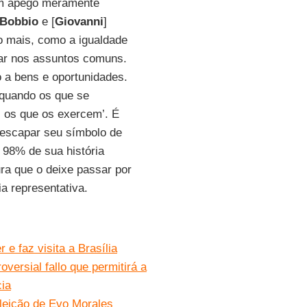
um apego meramente
Bobbio
e [
Giovanni
]
 mais, como a igualdade
par nos assuntos comuns.
o a bens e oportunidades.
 quando os que se
 os que os exercem’. É
r escapar seu símbolo de
a 98% de sua história
ra que o deixe passar por
a representativa.
e faz visita a Brasília
oversial fallo que permitirá a
cia
eleição de Evo Morales