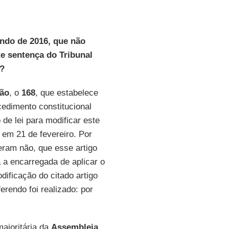
endo de 2016, que não
te sentença do Tribunal
o?
ção
, o
168
, que estabelece
cedimento constitucional
de lei para modificar este
, em 21 de fevereiro. Por
ram não, que esse artigo
a a encarregada de aplicar o
dificação do citado artigo
rendo foi realizado: por
majoritária da
Assembleia