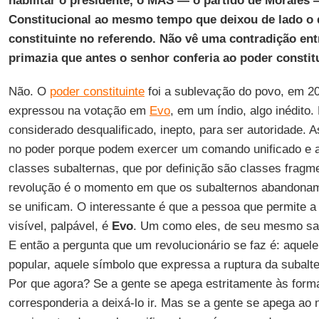
habilitar o presidente, o MAS — o partido de Morales 
Constitucional ao mesmo tempo que deixou de lado o 
constituinte no referendo. Não vê uma contradição ent
primazia que antes o senhor conferia ao poder constit
Não. O
poder constituinte
foi a sublevação do povo, em 20
expressou na votação em
Evo
, em um índio, algo inédito. 
considerado desqualificado, inepto, para ser autoridade. 
no poder porque podem exercer um comando unificado e a
classes subalternas, que por definição são classes frag
revolução é o momento em que os subalternos abandonam
se unificam. O interessante é que a pessoa que permite a 
visível, palpável, é
Evo
. Um como eles, de seu mesmo sa
E então a pergunta que um revolucionário se faz é: aquel
popular, aquele símbolo que expressa a ruptura da subalter
Por que agora? Se a gente se apega estritamente às formas
corresponderia a deixá-lo ir. Mas se a gente se apega ao