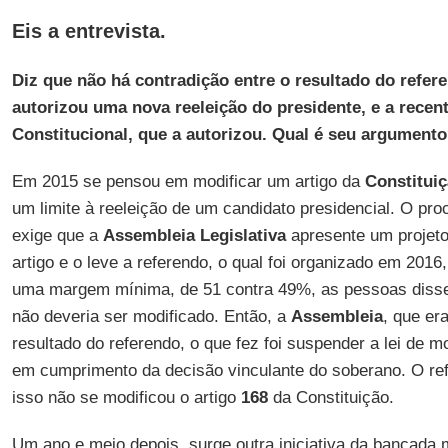
Eis a entrevista.
Diz que não há contradição entre o resultado do refer
autorizou uma nova reeleição do presidente, e a recen
Constitucional, que a autorizou. Qual é seu argument
Em 2015 se pensou em modificar um artigo da
Constitui
um limite à reeleição de um candidato presidencial. O pro
exige que a
Assembleia Legislativa
apresente um projeto 
artigo e o leve a referendo, o qual foi organizado em 2016
uma margem mínima, de 51 contra 49%, as pessoas disse
não deveria ser modificado. Então, a
Assembleia
, que er
resultado do referendo, o que fez foi suspender a lei de mo
em cumprimento da decisão vinculante do soberano. O refe
isso não se modificou o artigo
168
da Constituição.
Um ano e meio depois, surge outra iniciativa da bancada 