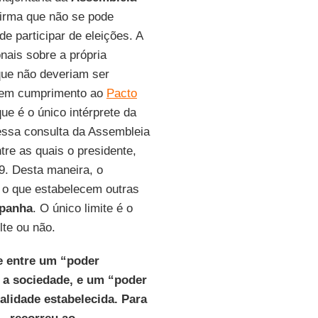
firma que não se pode
de participar de eleições. A
nais sobre a própria
 que não deveriam ser
, em cumprimento ao
Pacto
ue é o único intérprete da
nessa consulta da Assembleia
tre as quais o presidente,
9. Desta maneira, o
m o que estabelecem outras
panha
. O único limite é o
lte ou não.
e entre um “poder
m a sociedade, e um “poder
nalidade estabelecida. Para