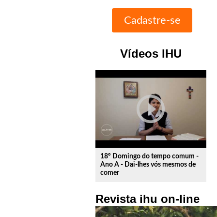
Vídeos IHU
play_circle_outline
18º Domingo do tempo comum -
Ano A - Dai-lhes vós mesmos de
comer
Revista ihu on-line