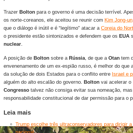
Trazer
Bolton
para o governo é uma decisão terrível. Ap
os norte-coreanos, ele aceitou se reunir com
Kim Jong-un
que o diálogo é inútil e é “legítimo” atacar a
Coreia do Nor
o presidente estão sintonizados e defendem que os
EUA
s
nuclear
.
A posição de
Bolton
sobre a
Rússia
, de que a
Otan
tem d
envenenamento de um ex-espião russo, é melhor do que 
da solução de dois Estados para o conflito entre
Israel e 
alguém do alto escalão do governo.
Bolton
vai acelerar o
Congresso
talvez não consiga evitar sua nomeação, mas
responsabilidade constitucional de dar permissão para o p
Leia mais
Trump escolhe três ultraconservadores para dirigir a
nacional