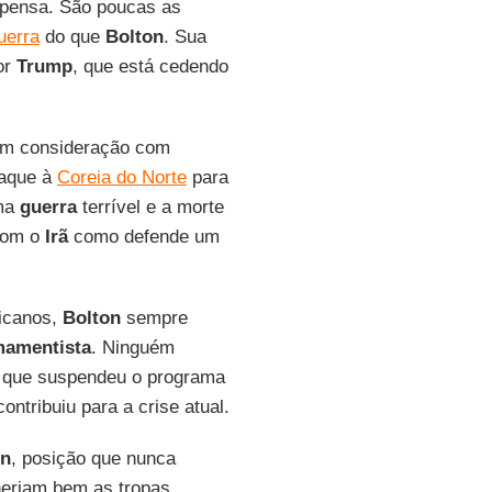
e pensa. São poucas as
uerra
do que
Bolton
. Sua
or
Trump
, que está cedendo
em consideração com
taque à
Coreia do Norte
para
uma
guerra
terrível e a morte
 com o
Irã
como defende um
licanos,
Bolton
sempre
mamentista
. Ninguém
4, que suspendeu o programa
ontribuiu para a crise atual.
on
, posição que nunca
heriam bem as tropas