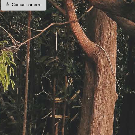
⚠️
Comunicar erro