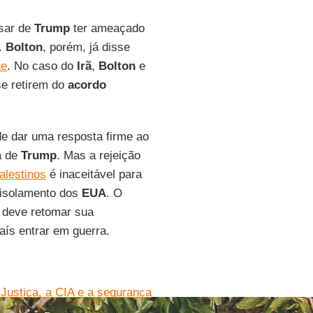
esar de
Trump
ter ameaçado
.
Bolton
, porém, já disse
te
. No caso do
Irã
,
Bolton
e
e retirem do
acordo
e dar uma resposta firme ao
a de
Trump
. Mas a rejeição
palestinos
é inaceitável para
 isolamento dos
EUA
. O
 deve retomar sua
aís entrar em guerra.
 Justiça, a CIA e a segurança