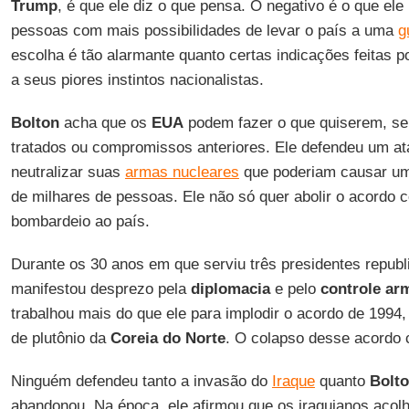
Trump
, é que ele diz o que pensa. O negativo é o que el
pessoas com mais possibilidades de levar o país a uma
g
escolha é tão alarmante quanto certas indicações feitas p
a seus piores instintos nacionalistas.
Bolton
acha que os
EUA
podem fazer o que quiserem, s
tratados ou compromissos anteriores. Ele defendeu um a
neutralizar suas
armas nucleares
que poderiam causar 
de milhares de pessoas. Ele não só quer abolir o acordo
bombardeio ao país.
Durante os 30 anos em que serviu três presidentes repub
manifestou desprezo pela
diplomacia
e pelo
controle ar
trabalhou mais do que ele para implodir o acordo de 199
de plutônio da
Coreia do Norte
. O colapso desse acordo c
Ninguém defendeu tanto a invasão do
Iraque
quanto
Bolt
abandonou. Na época, ele afirmou que os iraquianos acol