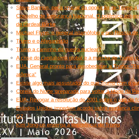
Steve Bannon, peça crucial da oposição de Trump a 
Conselho de Segurança Nacional. O polêmico assess
do cardeal Burke
Michael Flynn, o general islamófobo e pró-Rússia d
Trump e o Afeganistão
Trump a caminho da guerra nuclear?
A crise do capitalismo global e a marcha de Trump r
EUA. General pronto para desobedecer a Trump: "Re
atômica”
Existe algo mais assustador do que Trump com o gat
Coreia do Norte 'preparada para voltar à Idade da Pe
EUA: Revogar a resolução de 2001 sobre o uso da for
Estados Unidos impedem acordo sobre mudança climá
G7
Kim Jong-un enxerga a impotência de Trump