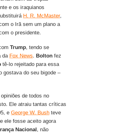
nte e os iraquianos
ubstituirá
H. R. McMaster
,
 com o Irã sem um plano a
 com o presidente.
o com
Trump
, tendo se
a da
Fox News
.
Bolton
fez
p
tê-lo rejeitado para essa
o gostava do seu bigode –
 opiniões de todos no
o. Ele atraiu tantas críticas
05, e
George W. Bush
teve
e ele fosse aceito agora
rança Nacional
, não