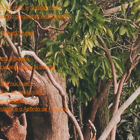
Francisco, é afastado do
or do presidente é um aliado
e Donald Trump
umo à guerra
cusarei lançar a bomba
ilho nuclear?
dra', se necessário
ça militar
tica e o Acordo de Paris no