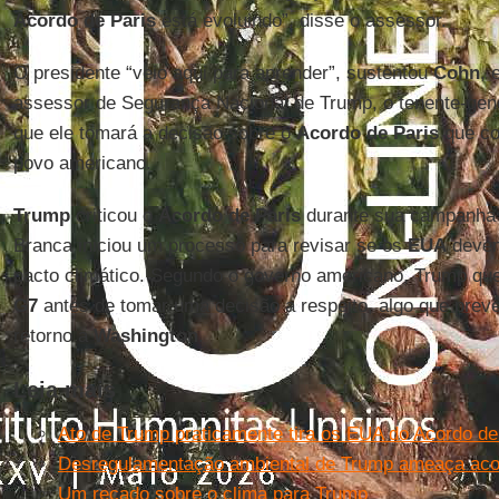
Acordo de Paris
está evoluindo”, disse o assessor.
O presidente “veio aqui para aprender”, sustentou
Cohn
, 
assessor de Segurança Nacional de Trump, o tenente-gen
que ele tomará a decisão sobre o
Acordo de Paris
que co
povo americano.
Trump
criticou o
Acordo de Paris
durante sua campanha e
Branca iniciou um processo para revisar se os
EUA
devem
pacto climático. Segundo o governo americano, Trump que
G7
antes de tomar uma decisão a respeito, algo que prevê
retorno a
Washington
.
Leia mais
Ato de Trump praticamente tira os EUA do Acordo de
Desregulamentação ambiental de Trump ameaça acord
Um recado sobre o clima para Trump