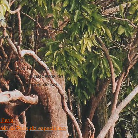
enquanto o principal
eral H.R. McMaster, disse
nsiderar “melhor” para o
leitoral e já na Casa
 continuar fazendo parte do
ria escutar os parceiros do
 fazer logo depois de seu
 Paris
o de Paris,diz especialista