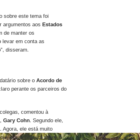
o sobre este tema foi
dar argumentos aos
Estados
ém de manter os
o levar em conta as
”, disseram.
datário sobre o
Acordo de
claro perante os parceiros do
colegas, comentou à
a,
Gary Cohn
. Segundo ele,
 Agora, ele está muito
oje, e sua postura sobre o