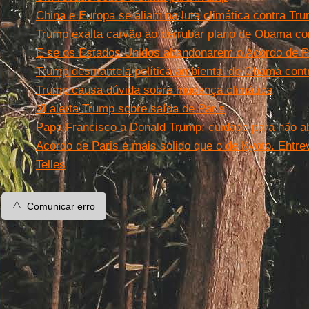
China e Europa se aliam na luta climática contra Tr
Trump exalta carvão ao derrubar plano de Obama co
E se os Estados Unidos abandonarem o Acordo de P
Trump desmantela política ambiental de Obama cont
Trump causa dúvida sobre mudança climática
Xi alerta Trump sobre saída de Paris
Papa Francisco a Donald Trump: cuidado para não a
Acordo de Paris é mais sólido que o de Kyoto. Entre
Telles
⚠️
Comunicar erro