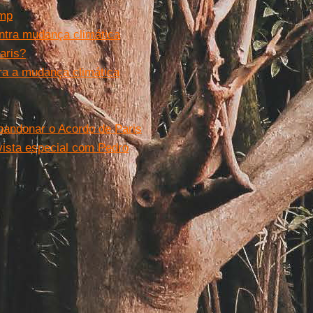
ump
ntra mudança climática
aris?
ra a mudança climática
bandonar o Acordo de Paris
vista especial com Pedro