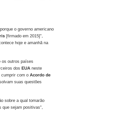
porque o governo americano
ris
[firmado em 2015]”,
ontece hoje e amanhã na
ue os outros países
rceiros dos
EUA
neste
m cumprir com o
Acordo de
esolvam suas questões
o sobre a qual tomarão
 que sejam positivas”,