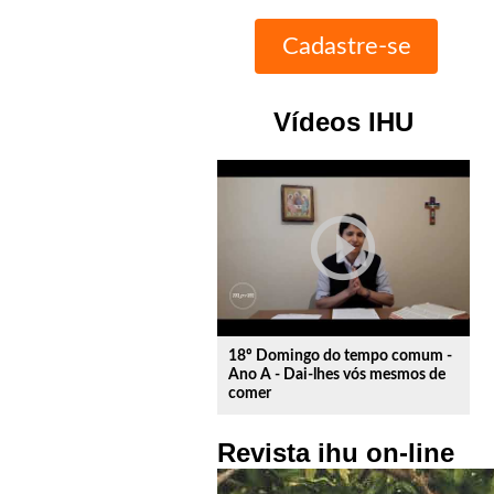
Vídeos IHU
play_circle_outline
18º Domingo do tempo comum -
Ano A - Dai-lhes vós mesmos de
comer
Revista ihu on-line