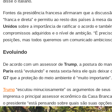
disse o italiano.
Fontes da presidência francesa afirmaram que a discussã
“franca e direta” e permitiu ao resto dos países à mesa 
Unidos
sobre a importância de ratificar o acordo e tamb
compromissos adquiridos e o nível de ambição. “É precis
posições, mas todos queremos um comunicado ambicioso
Evoluindo
De acordo com um assessor de
Trump
, a postura do man
Paris
está “evoluindo” e nesta sexta-feira ele quis deixar 
G7
que a proteção do meio ambiente é “muito importante”.
Trump
“escutou minuciosamente” os argumentos de seus 
imprensa o principal assessor econômico da Casa Branc
o presidente “está pensando sobre quais são suas opções.
melhor informado sobre o tema, graças às conversas de h