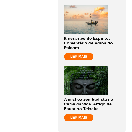
Itinerantes do Espírito.
Comentário de Adroaldo
Palaoro
LER MAIS
A mística zen budista na
trama da vida. Artigo de
Faustino Teixeira
LER MAIS