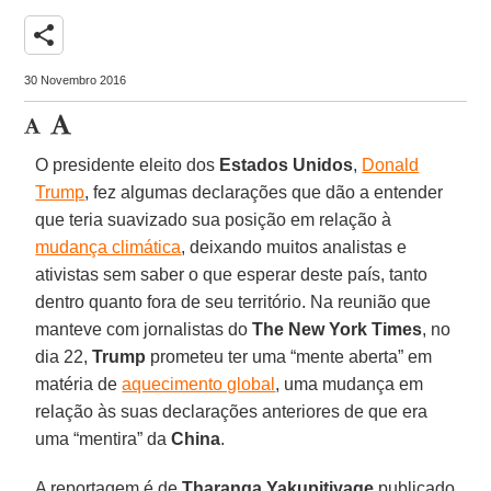
share
30 Novembro 2016
O presidente eleito dos
Estados Unidos
,
Donald
Trump
, fez algumas declarações que dão a entender
que teria suavizado sua posição em relação à
mudança climática
, deixando muitos analistas e
ativistas sem saber o que esperar deste país, tanto
dentro quanto fora de seu território. Na reunião que
manteve com jornalistas do
The New York Times
, no
dia 22,
Trump
prometeu ter uma “mente aberta” em
matéria de
aquecimento global
, uma mudança em
relação às suas declarações anteriores de que era
uma “mentira” da
China
.
A reportagem é de
Tharanga Yakupitiyage
publicado