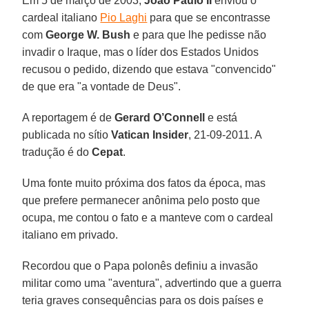
Em 5 de março de 2003,
João Paulo II
enviou o
cardeal italiano
Pio Laghi
para que se encontrasse
com
George W. Bush
e para que lhe pedisse não
invadir o Iraque, mas o líder dos Estados Unidos
recusou o pedido, dizendo que estava "convencido"
de que era "a vontade de Deus".
A reportagem é de
Gerard O’Connell
e está
publicada no sítio
Vatican Insider
, 21-09-2011. A
tradução é do
Cepat
.
Uma fonte muito próxima dos fatos da época, mas
que prefere permanecer anônima pelo posto que
ocupa, me contou o fato e a manteve com o cardeal
italiano em privado.
Recordou que o Papa polonês definiu a invasão
militar como uma "aventura", advertindo que a guerra
teria graves consequências para os dois países e