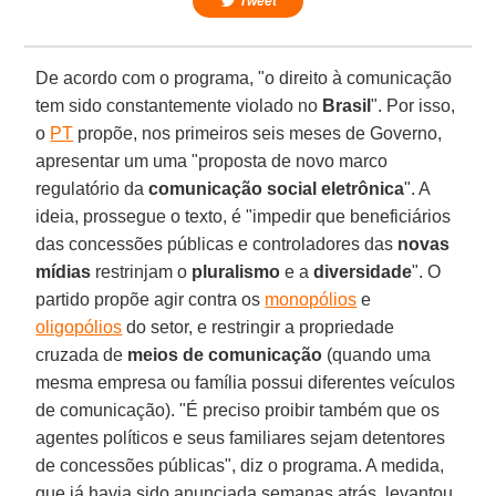
Tweet
De acordo com o programa, "o direito à comunicação
tem sido constantemente violado no
Brasil
". Por isso,
o
PT
propõe, nos primeiros seis meses de Governo,
apresentar um uma "proposta de novo marco
regulatório da
comunicação social eletrônica
". A
ideia, prossegue o texto, é "impedir que beneficiários
das concessões públicas e controladores das
novas
mídias
restrinjam o
pluralismo
e a
diversidade
". O
partido propõe agir contra os
monopólios
e
oligopólios
do setor, e restringir a propriedade
cruzada de
meios de comunicação
(quando uma
mesma empresa ou família possui diferentes veículos
de comunicação). "É preciso proibir também que os
agentes políticos e seus familiares sejam detentores
de concessões públicas", diz o programa. A medida,
que já havia sido anunciada semanas atrás, levantou