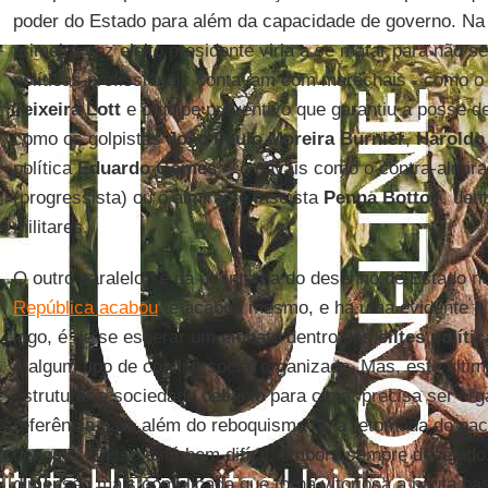
poder do Estado para além da capacidade de governo. N
primeira vez eleito presidente viria a se matar para não s
políticas profissionais contavam com marechais - como 
Teixeira Lott
e o golpe preventivo que garantiu a posse 
como os golpistas
João Paulo Moreira Burnier
,
Haroldo
política
Eduardo Gomes
-, e navais como o contra-almira
(progressista) ou o almirante fascista
Penna Botto
-, den
militares.
O outro paralelo se dá na interna do desenho de Estado n
República acabou
, e acabou mesmo, e há uma evidente e b
logo, é de se esperar um embate dentro das
elites polític
e algum tipo de conflito social organizado. Mas, este últi
estruturar a sociedade debaixo para cima, precisa ser org
referência para além do reboquismo ou a retomada do pac
deposto. E isso está bem difícil, embora sempre desejado.
dimensão mais complicada que torna vitoriosa a pauta bas