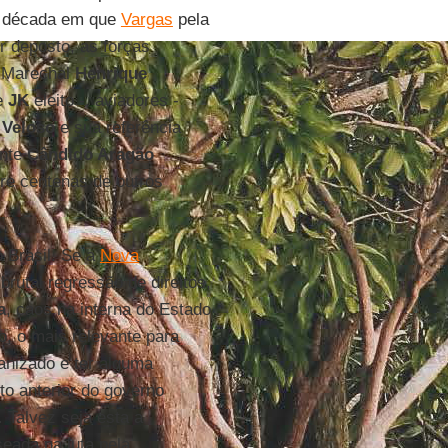
a década em que
Vargas
pela
er deposto, as forças
o Marechal
Henrique
de
JK
eleito -, aviadores -
 Veloso
e sua referência
nte
Cândido Aragão
tre centenas de outros
o Brasil. Se a
Nova
rutal regressão de direitos,
a
, caos na interna do Estado
mo, o mais relevante para
anizado e ter alguma
to anterior do governo
 Talvez seja esta a
eada na luta pela