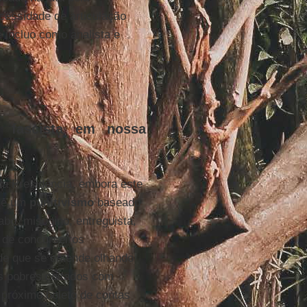
essidade de articulação
 incluo como analista e
o fascista em nossa
a Presidência, embora este
 de um
punitivismo
baseado
babo, misógino, entreguista,
o de concurseiros
ide que se entende olhando
s pobres coitados com
próximo boleto de contas