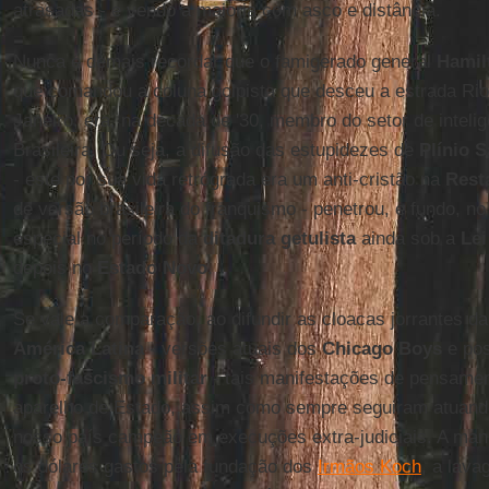
atrasadas - e vendo a maioria com asco e distância.
Nunca é demais recordar que o famigerado general
Hamil
que comandou a coluna golpista que desceu a estrada Rio
Janeiro, era, na década de '30, membro do setor de intelig
Brasileira. Ou seja, a difusão das estupidezes de
Plínio 
- este por sua vida retrógrada era um anti-cristão na
Rest
de versão brasileira do franquismo - penetrou, e fundo, no
especial no período da
ditadura getulista
ainda sob a
Lei
depois no
Estado Novo
.
Se vale a comparação, ao difundir as cloacas jorrantes d
América Latina
- versões atuais dos
Chicago Boys
e pos
proto-fascismo militar
- tais manifestações de pensamen
aparelho de Estado, assim como sempre seguiram atuando 
nosso país campeão em execuções extra-judiciais. A mani
os dólares gastos pela fundação dos
Irmãos Koch
, a lav