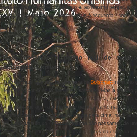
recondução do governo deposto e, ao mesmo tempo, a nec
cada vez maior das esquerdas mais à esquerda - onde me
apoiador.
Cabe observar o perigo real de avanç
sociedade. Explico.
Não se trata “apenas” da aventura de
Bolsonaro
no rumo d
fenômeno por si só já assuste o bastante. Mas a difusão
no pior do conservadorismo colonial - racista, elitista, na
viralata - que agarra corações e mentes, tanto na geraçã
profissionais, como da classe média para cima, na pirâm
de cima para baixo - mesmo quando não passamos de un
diploma, rezando para o mês acabar antes da chegada do 