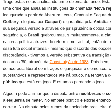
Trago estas notas analisando um problema de fundo. Es
uma crise que abala as instituições da chamada "
Nova re
inaugurada a partir da Abertura Lenta, Gradual e Segura 
Golbery
, elogiada por
Gaspari
) e garantida pela
Anistia
, 
sua segunda versão e através de jurisprudência obtida c
sequência, o
Brasil
quebrou mas, simultaneamente, a
cla
na cena política através do reformismo radical, então de 
essa luta social intensa - mesmo que discorde das opções
discordância - tivemos a versão substantiva da transição
dos anos '80, através da
Constituição de 1988
. Pois bem,
democracia liberal com traços oligárquicos e elementos, c
substantivos e representados até há pouco, na tentativa 
público
que está em jogo. E estamos perdendo o jogo.
Alguém pode afirmar que a disputa entre
neoliberais
e
so
a
esquerda
se meter. No embate político eleitoral entend
correta. Na disputa pelos rumos da sociedade brasileira, 