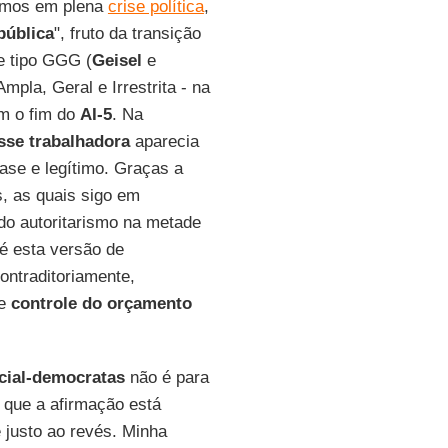
tamos em plena
crise política
,
pública
", fruto da transição
de tipo GGG (
Geisel
e
Ampla, Geral e Irrestrita - na
om o fim do
AI-5
. Na
sse trabalhadora
aparecia
base e legítimo. Graças a
, as quais sigo em
 do autoritarismo na metade
 é esta versão de
ontraditoriamente,
de
controle do orçamento
cial-democratas
não é para
o que a afirmação está
é justo ao revés. Minha