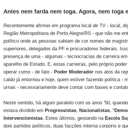
Antes nem farda nem toga. Agora, nem toga e
Recentemente afirmei em programa local de TV - local, dig
Região Metropolitana de Porto Alegre/RS - que não me e
político onde as pessoas sabiam de cor nomes de magistra
superiores, delegados da PF e procuradores federais. Isso
presença de uma - algumas - tecnocracias de carreira em
aparelho de Estado. E, estas carreiras, pelo próprio pode
operar como - de fato -
Poder Moderador
nos atos da rep
caldo já entornou e hoje, quem estiver fazendo política - 
urnas - necessariamente deve contar com bases e contato
Neste sentido, há algum paralelo com os anos '50, quando
estava dividido em
Progressistas
,
Nacionalistas
, "
Democ
Intervencionistas
. Estes últimos, gestando na
Escola Su
dois partidos políticos, duas facções interna corporis e qu