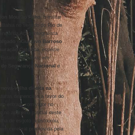
ton Mourão Filho
, o militar
-Bahia no sentido do Rio de
ência da Ação Integralista
Salgado
e
Gustavo Barroso
auração Católica
, espécie
 Estado Brasileiro, em
 de Segurança Nacional
e
a
nova-velha direita na
turas demenciais a favor do
to entram com vigor no
no aparelho policial deste
lha de esgoto já estourou,
agem cerebral promovida pela