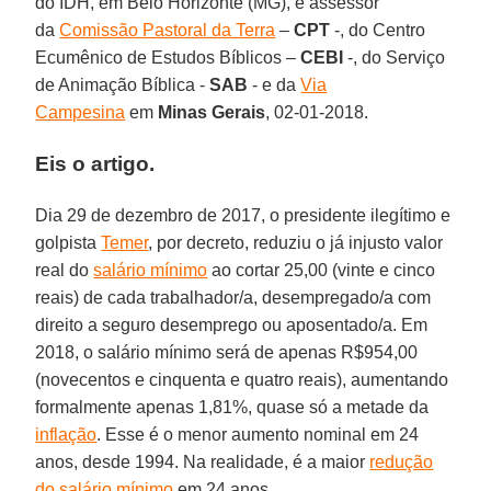
do IDH, em Belo Horizonte (MG), e assessor
da
Comissão Pastoral da Terra
–
CPT
-, do Centro
Ecumênico de Estudos Bíblicos –
CEBI
-, do Serviço
de Animação Bíblica -
SAB
- e da
Via
Campesina
em
Minas Gerais
, 02-01-2018.
Eis o artigo.
Dia 29 de dezembro de 2017, o presidente ilegítimo e
golpista
Temer
, por decreto, reduziu o já injusto valor
real do
salário mínimo
ao cortar 25,00 (vinte e cinco
reais) de cada trabalhador/a, desempregado/a com
direito a seguro desemprego ou aposentado/a. Em
2018, o salário mínimo será de apenas R$954,00
(novecentos e cinquenta e quatro reais), aumentando
formalmente apenas 1,81%, quase só a metade da
inflação
. Esse é o menor aumento nominal em 24
anos, desde 1994. Na realidade, é a maior
redução
do salário mínimo
em 24 anos.