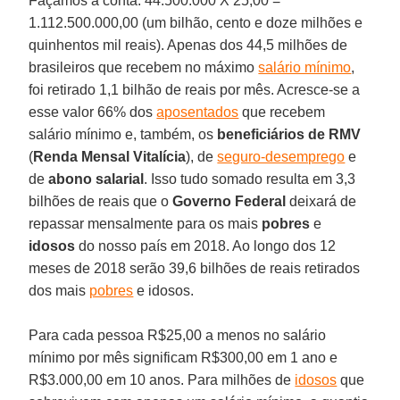
Façamos a conta. 44.500.000 X 25,00 =
1.112.500.000,00 (um bilhão, cento e doze milhões e
quinhentos mil reais). Apenas dos 44,5 milhões de
brasileiros que recebem no máximo
salário mínimo
,
foi retirado 1,1 bilhão de reais por mês. Acresce-se a
esse valor 66% dos
aposentados
que recebem
salário mínimo e, também, os
beneficiários de RMV
(
Renda Mensal Vitalícia
), de
seguro-desemprego
e
de
abono salarial
. Isso tudo somado resulta em 3,3
bilhões de reais que o
Governo Federal
deixará de
repassar mensalmente para os mais
pobres
e
idosos
do nosso país em 2018. Ao longo dos 12
meses de 2018 serão 39,6 bilhões de reais retirados
dos mais
pobres
e idosos.
Para cada pessoa R$25,00 a menos no salário
mínimo por mês significam R$300,00 em 1 ano e
R$3.000,00 em 10 anos. Para milhões de
idosos
que