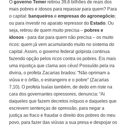
O
governo Temer
retirou 39,6 bilhões de reais dos
mais pobres e idosos para repassar para quem? Para
o capital:
banqueiros
e
empresas do agronegócio
;
ou para investir no aparato repressor do
Estado
. Ou
seja, retirou de quem muito precisa –
pobres e
idosos
- para dar para quem não precisa – os muito
ricos: quem já vem acumulando muito no sistema do
capital. Assim, o governo federal golpista continua
fazendo opção pelos ricos contra os pobres. Eis mais
uma injustiça que clama aos céus! Possuído pela ira
divina, o profeta Zacarias bradou: “Não oprimam a
viúva e o órfão, o estrangeiro e o pobre” (Zacarias
7,10). O profeta Isaías também, de dedo em riste na
cara dos governantes opressores, denuncia: “Ai
daqueles que fazem decretos iníquos e daqueles que
escrevem sentenças de opressão, para negar a
justiça ao fraco e fraudar o direito dos pobres do meu
povo, para fazer das viúvas a sua presa e despojar os