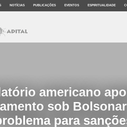
S
NOTÍCIAS
PUBLICAÇÕES
EVENTOS
ESPIRITUALIDADE
C
latório americano apo
amento sob Bolsona
problema para sançõe