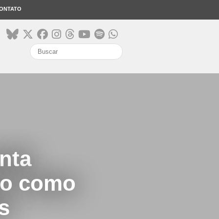
ONTATO
search
nta
ro como
s