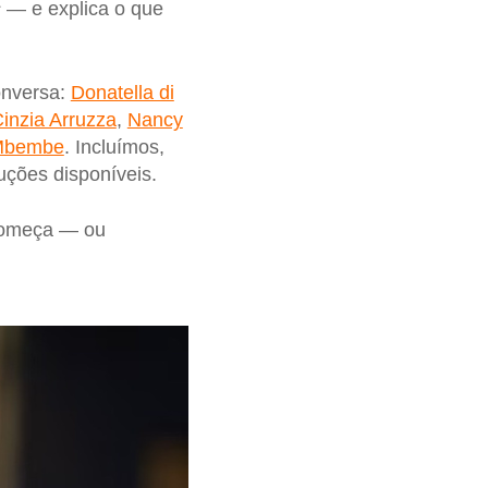
s
— e explica o que
onversa:
Donatella di
inzia Arruzza
,
Nancy
 Mbembe
. Incluímos,
duções disponíveis.
 começa — ou