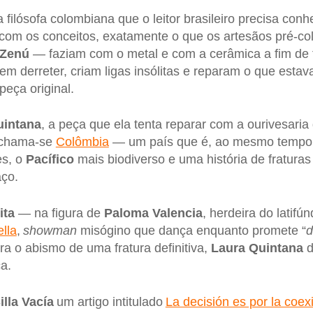
filósofa colombiana que o leitor brasileiro precisa con
 com os conceitos, exatamente o que os artesãos pré-
Zenú
— faziam com o metal e com a cerâmica a fim de f
sem derreter, criam ligas insólitas e reparam o que est
peça original.
uintana
, a peça que ela tenta reparar com a ourivesaria 
a chama-se
Colômbia
— um país que é, ao mesmo tempo
es, o
Pacífico
mais biodiverso e uma história de fratura
aço.
ita
— na figura de
Paloma Valencia
, herdeira do latifún
lla
,
showman
misógino que dança enquanto promete “
d
a o abismo de uma fratura definitiva,
Laura Quintana
d
ca.
illa Vacía
um artigo intitulado
La decisión es por la coex