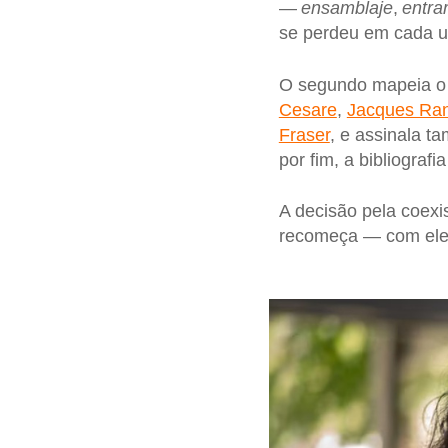
—
ensamblaje
,
entra
se perdeu em cada 
O segundo mapeia o a
Cesare
,
Jacques Ran
Fraser
, e assinala 
por fim, a bibliograf
A decisão pela coex
recomeça — com ele