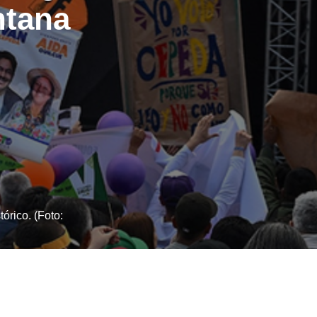
ntana
órico. (Foto: