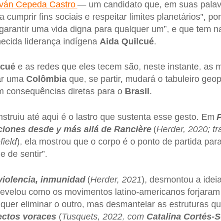
Iván Cepeda Castro
— um candidato que, em suas palav
cumprir fins sociais e respeitar limites planetários”, po
 garantir uma vida digna para qualquer um”, e que tem na
hecida liderança indígena
Aida Quilcué
.
lcué
e as redes que eles tecem são, neste instante, as
ar uma
Colômbia
que, se partir, mudará o tabuleiro geop
m consequências diretas para o
Brasil
.
struiu até aqui é o lastro que sustenta esse gesto. Em
P
iones desde y más allá de Rancière
(
Herder, 2020; tr
field
), ela mostrou que o corpo é o ponto de partida pa
e de sentir”.
 violencia, inmunidad
(
Herder, 2021
), desmontou a ideia
revelou como os movimentos latino-americanos forjaram
quer eliminar o outro, mas desmantelar as estruturas q
ectos voraces
(
Tusquets, 2022, com
Catalina Cortés-