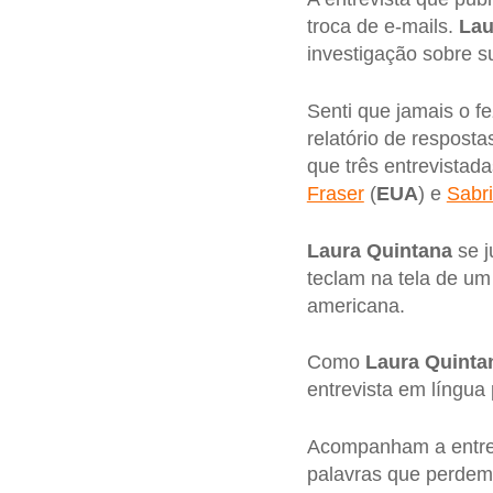
troca de e-mails.
Lau
investigação sobre s
Senti que jamais o f
relatório de respost
que três entrevistad
Fraser
(
EUA
) e
Sabr
Laura Quintana
se j
teclam na tela de um
americana.
Como
Laura Quinta
entrevista em língua 
Acompanham a entrevis
palavras que perdem