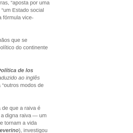
ras, “aposta por uma
r “um Estado social
 fórmula vice-
 mãos que se
olítico do continente
olítica de los
aduzido ao inglês
ra “outros modos de
 de que a raiva é
 a digna raiva — um
ue tornam a vida
Severino
), investigou