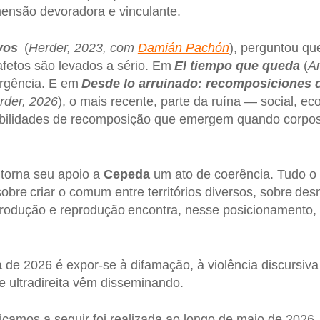
ensão devoradora e vinculante.
ivos
(
Herder, 2023, com
Damián Pachón
), perguntou qu
afetos são levados a sério. Em
El tiempo que queda
(
Ar
 urgência. E em
Desde lo arruinado: recomposiciones d
rder, 2026
), o mais recente, parte da ruína — social, ec
bilidades de recomposição que emergem quando corpos e
 torna seu apoio a
Cepeda
um ato de coerência. Tudo o
sobre criar o comum entre territórios diversos, sobre de
produção e reprodução encontra, nesse posicionamento,
a
de 2026 é expor-se à difamação, à violência discursiva
 ultradireita vêm disseminando.
licamos a seguir foi realizada ao longo de maio de 2026