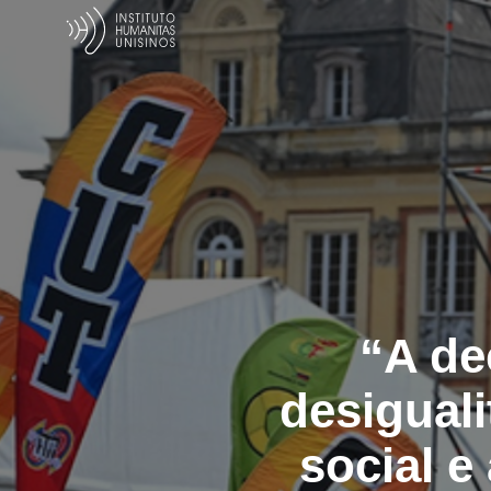
“A de
desiguali
social e