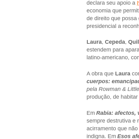
declara seu apoio a
economia que permita 
de direito que possa
presidencial a recon
Laura
,
Cepeda
,
Qui
estendem para apar
latino-americano, co
A obra que
Laura
con
cuerpos: emancipac
pela Rowman & Little
produção, de habitar 
Em
Rabia: afectos,
sempre destrutiva e 
acirramento que não 
indigna. Em
Esos af