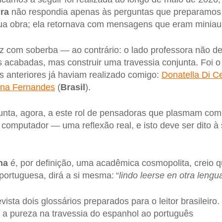
ra
não respondia apenas às perguntas que preparamos
ua obra; ela retornava com mensagens que eram miniaul
ez com soberba — ao contrário: o lado professora não d
as acabadas, mas construir uma travessia conjunta. Fo
as anteriores já haviam realizado comigo:
Donatella Di C
ina Fernandes
(
Brasil
).
unta, agora, a este rol de pensadoras que plasmam com
 computador — uma reflexão real, e isto deve ser dito à 
na
é, por definição, uma acadêmica cosmopolita, creio qu
portuguesa, dirá a si mesma: “
lindo leerse en otra lengu
ta dois glossários preparados para o leitor brasileiro.
 a pureza na travessia do espanhol ao português