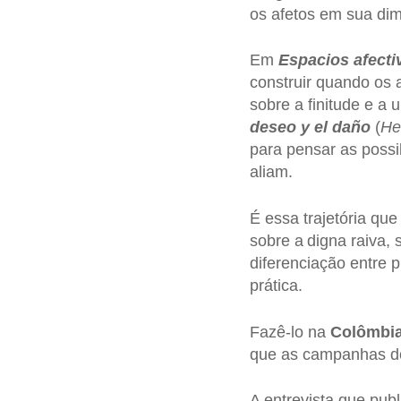
os afetos em sua dim
Em
Espacios afect
construir quando os 
sobre a finitude e a
deseo y el daño
(
He
para pensar as possi
aliam.
É essa trajetória que
sobre a digna raiva, 
diferenciação entre 
prática.
Fazê-lo na
Colômbi
que as campanhas de
A entrevista que pub