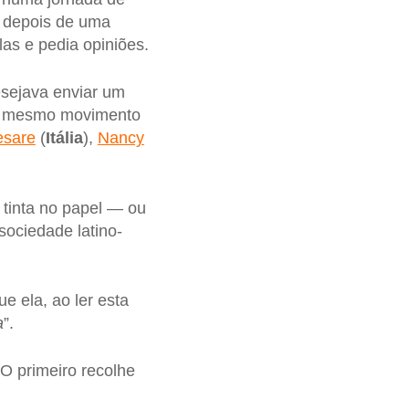
 depois de uma
as e pedia opiniões.
esejava enviar um
i o mesmo movimento
esare
(
Itália
),
Nancy
 tinta no papel — ou
sociedade latino-
e ela, ao ler esta
a
”.
 O primeiro recolhe