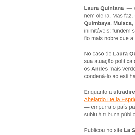
Laura Quintana
— a 
nem oleira. Mas faz,
Quimbaya
,
Muisca
,
inimitáveis: fundem 
fio mais nobre que a 
No caso de
Laura Q
sua atuação polític
os
Andes
mais verd
condená-lo ao estilh
Enquanto a
ultradire
Abelardo De la Esprie
— empurra o país par
subiu à tribuna públi
Publicou no site
La S