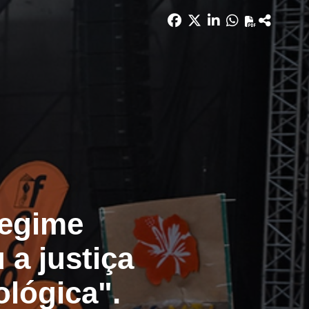
regime
 a justiça
ológica".