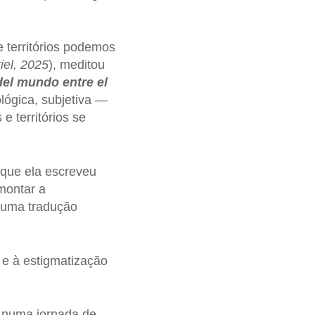
e territórios podemos
iel, 2025
), meditou
el mundo entre el
ológica, subjetiva —
 territórios se
 que ela escreveu
smontar a
 uma tradução
 e à estigmatização
, numa jornada de