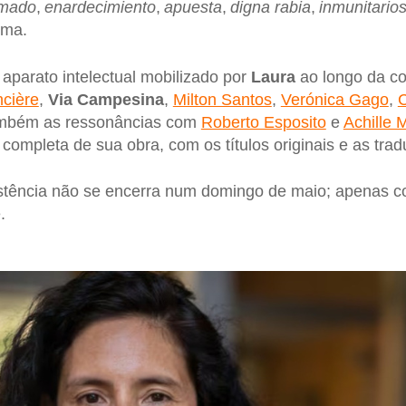
mado
,
enardecimiento
,
apuesta
,
digna rabia
,
inmunitario
uma.
parato intelectual mobilizado por
Laura
ao longo da c
cière
,
Via Campesina
,
Milton Santos
,
Verónica Gago
,
C
também as ressonâncias com
Roberto Esposito
e
Achille
ia completa de sua obra, com os títulos originais e as tra
istência não se encerra num domingo de maio; apenas
.