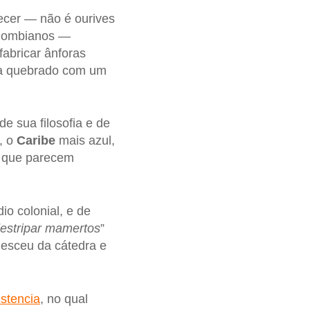
hecer — não é ourives
colombianos —
abricar ânforas
ava quebrado com um
de sua filosofia e de
, o
Caribe
mais azul,
s que parecem
dio colonial, e de
estripar mamertos
”
esceu da cátedra e
istencia
, no qual