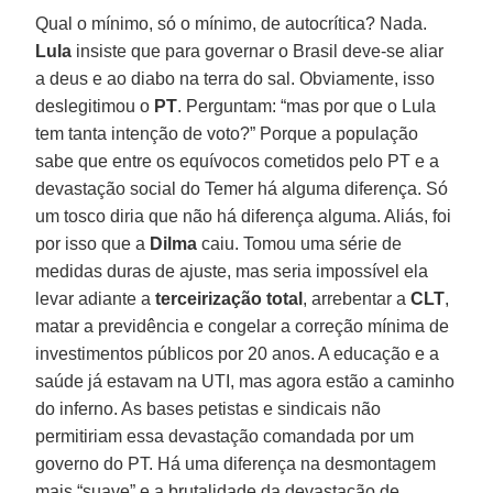
Qual o mínimo, só o mínimo, de autocrítica? Nada.
Lula
insiste que para governar o Brasil deve-se aliar
a deus e ao diabo na terra do sal. Obviamente, isso
deslegitimou o
PT
. Perguntam: “mas por que o Lula
tem tanta intenção de voto?” Porque a população
sabe que entre os equívocos cometidos pelo PT e a
devastação social do Temer há alguma diferença. Só
um tosco diria que não há diferença alguma. Aliás, foi
por isso que a
Dilma
caiu. Tomou uma série de
medidas duras de ajuste, mas seria impossível ela
levar adiante a
terceirização total
, arrebentar a
CLT
,
matar a previdência e congelar a correção mínima de
investimentos públicos por 20 anos. A educação e a
saúde já estavam na UTI, mas agora estão a caminho
do inferno. As bases petistas e sindicais não
permitiriam essa devastação comandada por um
governo do PT. Há uma diferença na desmontagem
mais “suave” e a brutalidade da devastação de