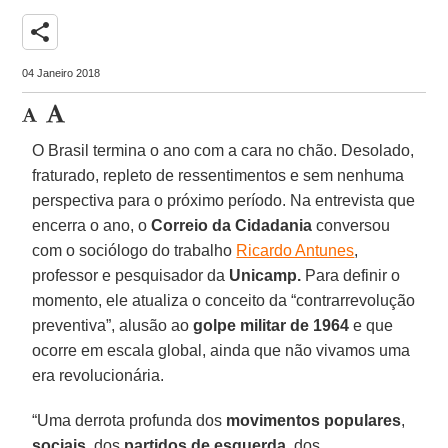
share
04 Janeiro 2018
O Brasil termina o ano com a cara no chão. Desolado,
fraturado, repleto de ressentimentos e sem nenhuma
perspectiva para o próximo período. Na entrevista que
encerra o ano, o
Correio da Cidadania
conversou
com o sociólogo do trabalho
Ricardo Antunes
,
professor e pesquisador da
Unicamp.
Para definir o
momento, ele atualiza o conceito da “contrarrevolução
preventiva”, alusão ao
golpe militar de
1964
e que
ocorre em escala global, ainda que não vivamos uma
era revolucionária.
“Uma derrota profunda dos
movimentos populares
,
sociais
, dos
partidos de esquerda
, dos