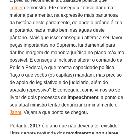
É preciso reconhecer a qualidade política que
Temer
demonstra. Ele conseguiu consolidar uma
maioria parlamentar, na expressão mais pantanosa
da história deste parlamento, de onde o próprio é cria
e, portanto, nada muito bem nas águas deste
pântano. Mais que isso: conseguiu alterar a seu favor
peças importantes no Supremo, fundamental para
dar-lhe margem de manobra jurídica no plano máximo
possível. E conseguiu inclusive alterar o comando da
Polícia Federal, o que mostra capacidade política.
“faço o que vocês (os capitais) mandam, mas preciso
de apoio do legislativo e do judiciário, além do
aparato repressivo”. E conseguiu, como vimos ao se
livrar de dois processos de
impeachment
, a ponto de
seu atual ministro tentar denunciar criminalmente o
Janot
. Vejam a que ponto se chegou.
Portanto,
2017
é o ano que não deveria ter existido.
Uma derrota profunda dos
movimentos populares
,