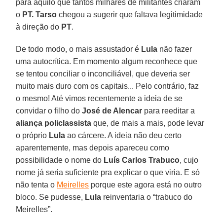
para aquilo que tantos milhares de militantes criaram
o
PT. Tarso
chegou a sugerir que faltava legitimidade
à direção do
PT
.
De todo modo, o mais assustador é
Lula
não fazer
uma autocrítica. Em momento algum reconhece que
se tentou conciliar o inconciliável, que deveria ser
muito mais duro com os capitais... Pelo contrário, faz
o mesmo! Até vimos recentemente a ideia de se
convidar o filho do
José de Alencar
para reeditar a
aliança policlassista
que, de mais a mais, pode levar
o próprio
Lula
ao cárcere. A ideia não deu certo
aparentemente, mas depois apareceu como
possibilidade o nome do
Luís Carlos Trabuco
, cujo
nome já seria suficiente pra explicar o que viria. E só
não tenta o
Meirelles
porque este agora está no outro
bloco. Se pudesse,
Lula
reinventaria o “trabuco do
Meirelles”.