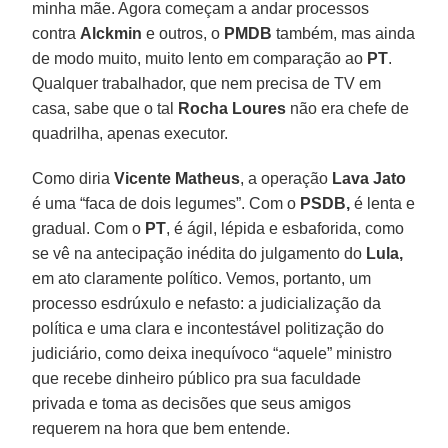
minha mãe. Agora começam a andar processos
contra
Alckmin
e outros, o
PMDB
também, mas ainda
de modo muito, muito lento em comparação ao
PT
.
Qualquer trabalhador, que nem precisa de TV em
casa, sabe que o tal
Rocha Loures
não era chefe de
quadrilha, apenas executor.
Como diria
Vicente Matheus
, a operação
Lava Jato
é uma “faca de dois legumes”. Com o
PSDB,
é lenta e
gradual. Com o
PT
, é ágil, lépida e esbaforida, como
se vê na antecipação inédita do julgamento do
Lula,
em ato claramente político. Vemos, portanto, um
processo esdrúxulo e nefasto: a judicialização da
política e uma clara e incontestável politização do
judiciário, como deixa inequívoco “aquele” ministro
que recebe dinheiro público pra sua faculdade
privada e toma as decisões que seus amigos
requerem na hora que bem entende.