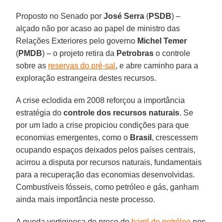
Proposto no Senado por
José Serra
(
PSDB
) –
alçado não por acaso ao papel de ministro das
Relações Exteriores pelo governo
Michel Temer
(
PMDB
) – o projeto retira da
Petrobras
o controle
sobre as
reservas do pré-sal
, e abre caminho para a
exploração estrangeira destes recursos.
A crise eclodida em 2008 reforçou a importância
estratégia do
controle dos recursos naturais
. Se
por um lado a crise propiciou condições para que
economias emergentes, como o
Brasil
, crescessem
ocupando espaços deixados pelos países centrais,
acirrou a disputa por recursos naturais, fundamentais
para a recuperação das economias desenvolvidas.
Combustíveis fósseis, como petróleo e gás, ganham
ainda mais importância neste processo.
A queda vertiginosa do preço do
barril de petróleo
nos