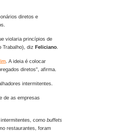
onários diretos e
os.
e violaria princípios de
 Trabalho), diz
Feliciano
.
fim
. A ideia é colocar
egados diretos", afirma.
lhadores intermitentes.
ade de as empresas
s intermitentes, como
buffets
mo restaurantes, foram