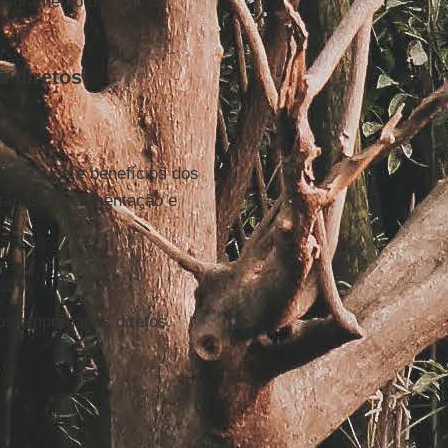
quadramento do grau de
s diretos
 salários e benefícios dos
árias, de alimentação e
dos empregados diretos.