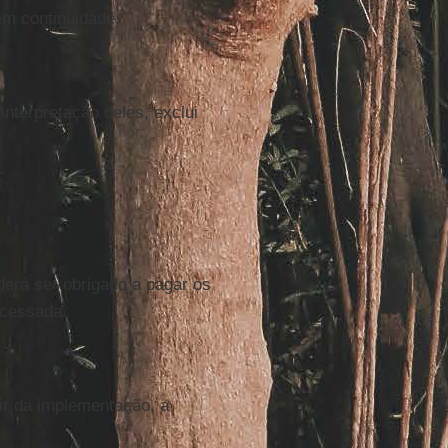
em continuidade.
interpretação deles, exclui
derá ser obrigado a pagar os
ocessada.
ir da implementação, a