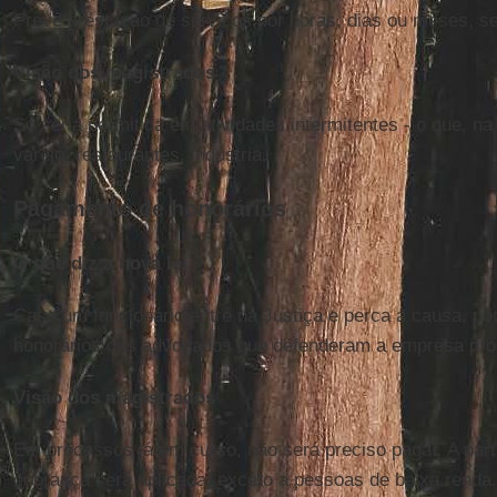
Prevê prestação de serviços por horas, dias ou meses, s
Visão dos magistrados
Só seria permitida em atividades intermitentes - o que, na 
varejo, restaurantes, indústria.
Pagamento de honorários
O que diz a nova lei
Caso um funcionário entre na Justiça e perca a causa, po
honorários dos advogados que defenderam a empresa pr
Visão dos magistrados
Em processos já em curso, não será preciso pagar. A part
cobrança será aplicada, exceto a pessoas de baixa renda.