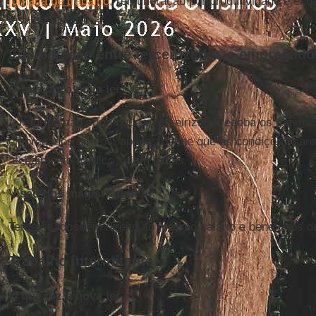
jornada de trabalho
, remuneração por produtividade e en
insalubridade.
Equiparação entre terceirizados e empregado
O que diz a nova lei
A reforma não obriga que o terceirizado receba os mesmos
empregados diretos, apenas define que as condições sanit
atendimento médico sejam iguais.
Visão dos magistrados
Terceirizados têm direito ao mesmo salário e benefícios 
Trabalho intermitente
O que diz a nova lei