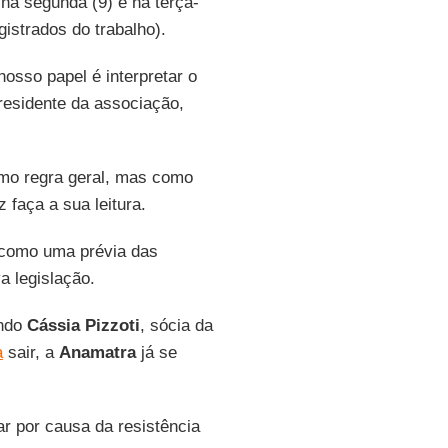
na segunda (9) e na terça-
strados do trabalho).
osso papel é interpretar o
presidente da associação,
omo regra geral, mas como
 faça a sua leitura.
s como uma prévia das
 legislação.
undo
Cássia Pizzoti
, sócia da
a
sair, a
Anamatra
já se
r por causa da resistência