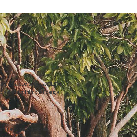
sa prevalece sobre a
CLT
em
 salário mínimo e licença
como a organização da