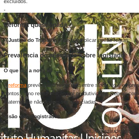
excluídos.
-
Reforma questionada
A
Justiça do Trabalho
pode não aplicar novas regras.
Prevalência do acordado sobre legislado
O que diz a nova lei
A
reforma
prevê que o negociado entre sindicato e empre
pontos como remuneração por produtividade. Regras como
maternidade não podem ser negociadas.
Visão dos magistrados
Alguns pontos previstos na lei seriam inconstitucionais, 