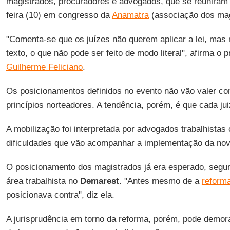
magistrados, procuradores e advogados, que se reuniram 
feira (10) em congresso da
Anamatra
(associação dos magi
"Comenta-se que os juízes não querem aplicar a lei, mas n
texto, o que não pode ser feito de modo literal", afirma o 
Guilherme Feliciano
.
Os posicionamentos definidos no evento não vão valer c
princípios norteadores. A tendência, porém, é que cada juiz
A mobilização foi interpretada por advogados trabalhista
dificuldades que vão acompanhar a implementação da nova
O posicionamento dos magistrados já era esperado, seg
área trabalhista no
Demarest
. "Antes mesmo de a
reform
posicionava contra", diz ela.
A jurisprudência em torno da reforma, porém, pode demora