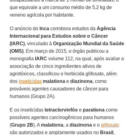
que equivale a um consumo médio de 5,2 kg de
veneno agrícola por habitante.
O anúncio do
Inca
corrobora estudos da
Agência
Internacional para Estudos sobre o Câncer
(IARC)
, vinculado à
Organização Mundial da Saúde
(OMS)
. Em março de 2015, o órgão publicou a
monografia
IARC
volume 112, na qual, após avaliar a
associação de cinco ingredientes ativos de
agrotóxicos, classificou o herbicida glifosato, além
dos
inseticidas
malationa
e
diazinona
, como
prováveis agentes causadores de câncer para
humanos (Grupo 2A).
E os inseticidas
tetraclorvinfós
e
parationa
como
possíveis agentes carcinogênicos para humanos
(
Grupo 2B
). A
malationa
, a
diazinona
e o
glifosato
são autorizados e amplamente usados no
Brasil
,