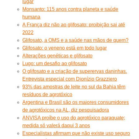
lugar
Monsanto: 115 anos contra planeta e saúde
humana
A França diz não ao glifosato: proibição sai até
2022
Glifosato, a OMS e a saúde nas mãos de quem?
Glifosato: o veneno está em todo lugar
Alterações genéticas e glifosato
Lugo: um desafio ao glifosato
O glifosato e a criação de superervas daninhas.
Entrevista especial com Dionízio Grazziero
93% das amostras de leite no sul da Bahia têm
resíduos de agrotóxico
Argentina e Brasil são os maiores consumidores
de agrotóxicos na AL, diz pesquisadora
ANVISA proíbe o uso do agrotóxico paraquate;
medida só valerá daqui 3 anos
Especialistas afirmam que não existe uso seguro