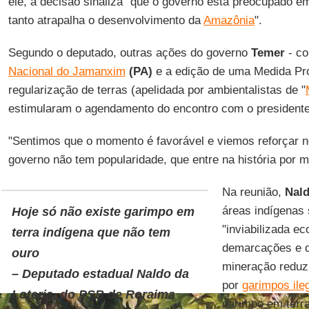
ele, a decisão sinaliza "que o governo está preocupado e
tanto atrapalha o desenvolvimento da
Amazônia
".
Segundo o deputado, outras ações do governo
Temer
- co
Nacional do Jamanxim
(PA)
e a edição de uma Medida Prov
regularização de terras (apelidada por ambientalistas de "
estimularam o agendamento do encontro com o president
"Sentimos que o momento é favorável e viemos reforçar n
governo não tem popularidade, que entre na história por mo
Na reunião,
Nal
áreas indígenas s
Hoje só não existe garimpo em
"inviabilizada e
terra indígena que não tem
demarcações e q
ouro
mineração reduzi
– Deputado estadual Naldo da
por
garimpos ile
Loteria, do PSB de Roraima
garimpo em terr