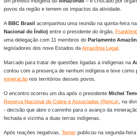
um prefeito indígena do
Amazonas
– é criticado por org
povos da região e temem os impactos da atividade.
A
BBC Brasil
acompanhou uma reunião na quinta-feira n
Nacional do Índio)
entre o presidente do órgão,
Franklimb
uma delegação com 11 membros do
Parlamento Amazôn
legisladores dos nove Estados da
Amazônia Legal
.
Marcado para tratar de questões ligadas a indígenas na
A
contou com a presença de nenhum indígena e teve como p
mineração
nos territórios desses povos.
O encontro ocorreu um dia após o presidente
Michel Tem
Reserva Nacional do Cobre e Associados (Renca)
, na div
- decisão que abre o caminho para o avanço da mineraçã
fechada e vizinha a duas terras indígenas.
Após reações negativas,
Temer
publicou na segunda-feira