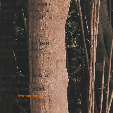
o (AM)
e dos povos
Suruí
e
Aripuanã
(ambas na divisa
o pelo Congresso Nacional da
da
Funai
, e sim do
para todas as comunidades
ica de cada território",
do atividades como o
utada
Cristina Almeida
, do
extinção da
Reserva
aiãpi
e
Rio Paru d'Este
.
plosão no
desmatamento
e