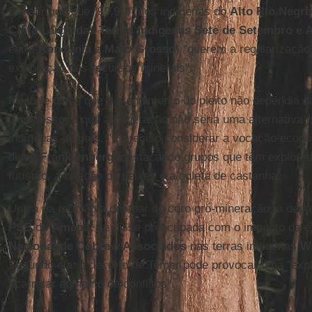
Ele afirmou que "99,9%" dos indígenas do
Alto Rio Negr
Cinta Larga das Terras Indígenas Sete de Setembro e 
entre
Rondônia
e
Mato Grosso
) "querem a regularizaçã
exploração dos recursos minerais".
Mas ele disse que o atendimento do pleito não dependia 
Congresso, e que a mineração não seria uma alternativa 
indígenas do país. "É preciso considerar a vocação econôm
disse
Franklimberg
, destacando grupos que têm explora
turismo, a criação de peixes e a coleta de castanha.
Única na reunião a destoar do coro pró-mineração, a dep
PSB
do
Amapá
, se disse preocupada com o impacto da 
Nacional de Cobre e Associados
nas terras indígenas
W
Segundo ela, o decreto de Temer pode provocar uma "ex
acarretar aumento de conflitos".