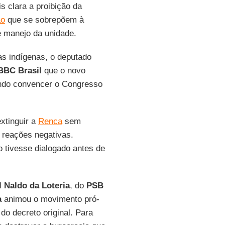
s clara a proibição da
ão
que se sobrepõem à
de manejo da unidade.
as indígenas, o deputado
BBC Brasil
que o novo
tando convencer o Congresso
xtinguir a
Renca
sem
 reações negativas.
o tivesse dialogado antes de
al
Naldo da Loteria
, do
PSB
a
animou o movimento pró-
o decreto original. Para