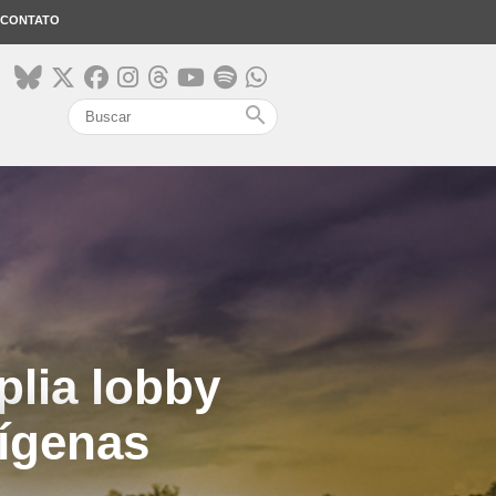
CONTATO
search
plia lobby
dígenas