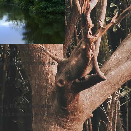
Foto: Luiz Coltro | WWF-Brasil)
anal, sem uso de máquinas
s, os índios serão
PT.
erg Ribeiro de Freitas
a do interesse de vários