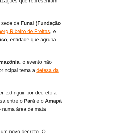
anizações que representam
a sede da
Funai (Fundação
erg Ribeiro de Freitas
, e
ico
, entidade que agrupa
mazônia
, o evento não
rincipal tema a
defesa da
er
extinguir por decreto a
isa entre o
Pará
e o
Amapá
o numa área de mata
 um novo decreto. O