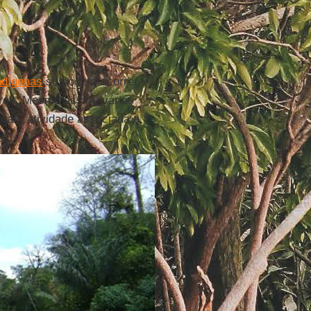
ndígenas
só poderá ocorrer
orreu. Mesmo assim, vários
gal - atividade associada a
s.