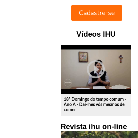
Vídeos IHU
play_circle_outline
18º Domingo do tempo comum -
Ano A - Dai-lhes vós mesmos de
comer
Revista ihu on-line