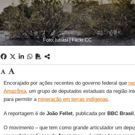
Foto: lubasi | Flickr CC
Encorajado por ações recentes do governo federal que
re
Amazônia
, um grupo de deputados estaduais da região int
para permitir a
mineração em terras indígenas
.
A reportagem é de
João Fellet
, publicada por
BBC Brasil
O movimento – que tem como grande articulador um dep