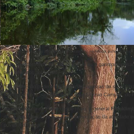
Um dos acessos à Reserva do Rio Iratapuru, no Amapá, parte da Renca (
Hoje só é permitido em terras indígenas o garimpo artes
nem produtos poluentes.
"Enquanto não puderem explorar as riquezas de suas terra
mendigos ricos", afirmou na reunião Sinésio Campos, do 
Na presidência da
Funai
desde maio, o general
Franklimb
disse aos deputados que a regulamentação da atividade er
povos indígenas.