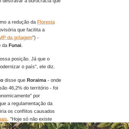
m destravar a burocracia que
mo a redução da
Floresta
isória que facilita a
MP da grilagem
") -
e da
Funai
.
ossa posição. Já que o
dernizar o país", ele diz.
do
disse que
Roraima
- onde
ão 46,2% do território - foi
conomicamente" por
ue a regulamentação da
ria os conflitos causados
gais
. "Hoje só não existe
a indígena que não tem