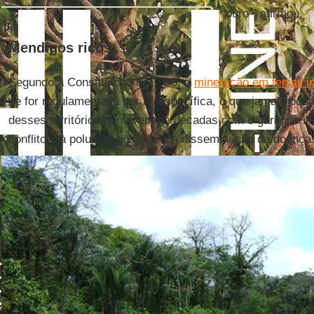
ouro", afirmou.
Mendigos ricos
Segundo a Constituição de 1988, a
mineração em terras i
se for regulamentada por lei específica, o que jamais oc
desses territórios convivem há décadas com o garimpo ile
conflitos, à poluição dos rios e à disseminação de doença