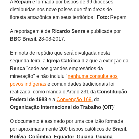
A
Repam
é formada por bispos de 99 dioceses
distribuídas nos nove países que têm áreas de
floresta amazônica em seus territórios |
Foto
: Repam
A reportagem é de
Ricardo Senra
e publicada por
BBC Brasil
, 28-08-2017.
Em nota de repúdio que será divulgada nesta
segunda-feira, a
Igreja Católica
diz que a extinção da
Renca
"cede aos grandes empresários da
mineração" e não incluiu "
nenhuma consulta aos
povos indígenas
e comunidades tradicionais foi
realizada, como manda o Artigo 231 da
Constituição
Federal de 1988
e a
Convenção 169
, da
Organização Internacional do Trabalho (OIT)
".
O documento é assinado por uma coalizão formada
por aproximadamente 200 bispos católicos de
Brasil
,
Bolívia
,
Colômbia
,
Equador
,
Guiana
,
Guiana