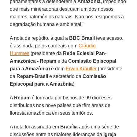
parlamentares a defenderem a
Amazônia
, impedindo
que mais mineradoras destruam um dos nossos
maiores patrimônios naturais. Não nos resignemos à
degradação humana e ambiental."
A nota de repúdio, à qual a
BBC Brasil
teve acesso,
é assinada pelos cardeais dom
Cláudio
Hummes
(presidente da
Rede Eclesial Pan-
Amazônica - Repam
e da
Comissão Episcopal
para a Amazônia
) e dom
Erwin Kräutler
(presidente
da
Repam-Brasil
e secretário da
Comissão
Episcopal para a Amazônia
).
A
Repam
é formada por bispos de 99 dioceses
distribuídas nos nove países que têm áreas de
floresta amazônica em seus territórios.
A nota foi assinada em
Brasília
após uma série de
discussões entre as maiores lideranças da
Igreja