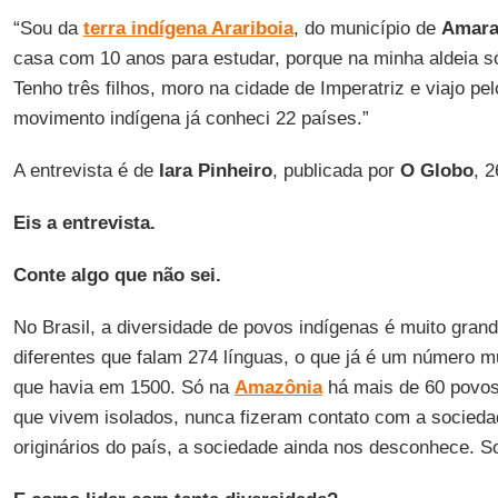
“Sou da
terra indígena Arariboia
, do município de
Amara
casa com 10 anos para estudar, porque na minha aldeia só 
Tenho três filhos, moro na cidade de Imperatriz e viajo p
movimento indígena já conheci 22 países.”
A entrevista é de
Iara Pinheiro
, publicada por
O Globo
, 
Eis a entrevista.
Conte algo que não sei.
No Brasil, a diversidade de povos indígenas é muito gra
diferentes que falam 274 línguas, o que já é um número m
que havia em 1500. Só na
Amazônia
há mais de 60 povos,
que vivem isolados, nunca fizeram contato com a socie
originários do país, a sociedade ainda nos desconhece. S