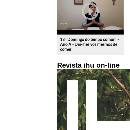
play_circle_outline
18º Domingo do tempo comum -
Ano A - Dai-lhes vós mesmos de
comer
Revista ihu on-line