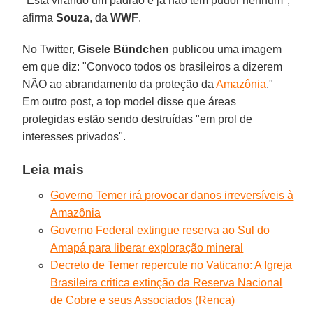
"Está virando um padrão e já não tem pudor nenhum",
afirma
Souza
, da
WWF
.
No Twitter,
Gisele Bündchen
publicou uma imagem
em que diz: "Convoco todos os brasileiros a dizerem
NÃO ao abrandamento da proteção da
Amazônia
."
Em outro post, a top model disse que áreas
protegidas estão sendo destruídas "em prol de
interesses privados".
Leia mais
Governo Temer irá provocar danos irreversíveis à
Amazônia
Governo Federal extingue reserva ao Sul do
Amapá para liberar exploração mineral
Decreto de Temer repercute no Vaticano: A Igreja
Brasileira critica extinção da Reserva Nacional
de Cobre e seus Associados (Renca)