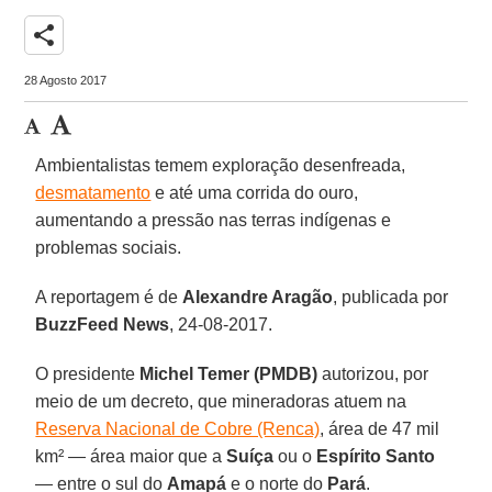
share
28 Agosto 2017
Ambientalistas temem exploração desenfreada,
desmatamento
e até uma corrida do ouro,
aumentando a pressão nas terras indígenas e
problemas sociais.
A reportagem é de
Alexandre Aragão
, publicada por
BuzzFeed News
, 24-08-2017.
O presidente
Michel Temer (PMDB)
autorizou, por
meio de um decreto, que mineradoras atuem na
Reserva Nacional de Cobre (Renca)
, área de 47 mil
km² — área maior que a
Suíça
ou o
Espírito Santo
— entre o sul do
Amapá
e o norte do
Pará
.