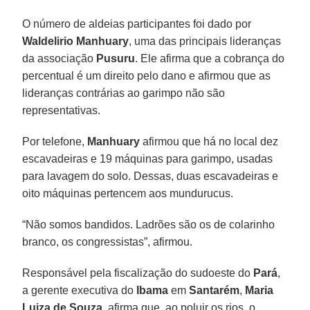
O número de aldeias participantes foi dado por
Waldelirio Manhuary
, uma das principais lideranças
da associação
Pusuru
. Ele afirma que a cobrança do
percentual é um direito pelo dano e afirmou que as
lideranças contrárias ao garimpo não são
representativas.
Por telefone,
Manhuary
afirmou que há no local dez
escavadeiras e 19 máquinas para garimpo, usadas
para lavagem do solo. Dessas, duas escavadeiras e
oito máquinas pertencem aos mundurucus.
“Não somos bandidos. Ladrões são os de colarinho
branco, os congressistas”, afirmou.
Responsável pela fiscalização do sudoeste do
Pará
,
a gerente executiva do
Ibama
em
Santarém
,
Maria
Luiza de Souza
, afirma que, ao poluir os rios, o