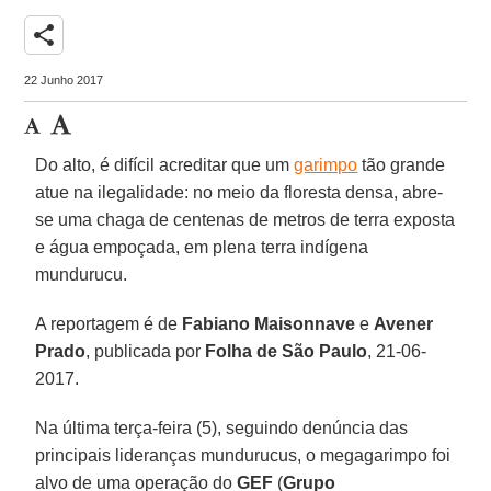
share
22 Junho 2017
Do alto, é difícil acreditar que um
garimpo
tão grande
atue na ilegalidade: no meio da floresta densa, abre-
se uma chaga de centenas de metros de terra exposta
e água empoçada, em plena terra indígena
mundurucu.
A reportagem é de
Fabiano Maisonnave
e
Avener
Prado
, publicada por
Folha de São Paulo
, 21-06-
2017.
Na última terça-feira (5), seguindo denúncia das
principais lideranças mundurucus, o megagarimpo foi
alvo de uma operação do
GEF
(
Grupo