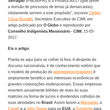
Serraglio
(PMDB/PR), e a Portaria 80/17 (que prevê
a revisão de processos de terras já demarcadas),
nitidamente servem a este propósito", escreve
Cleber
César Buzatto
, Secretário Executivo do CIMI, em
artigo publicado por
O Globo
e reproduzido por
Conselho Indigenista Missionário - CIMI
, 15-05-
2017.
Eis o artigo.
Planta-se aqui para se colher lá fora. A despeito do
discurso nacionalista, é de conhecimento notório que
o modelo de produção do
agronegócio brasileiro
é
amplamente benéfico aos interesses econômicos de
grandes corporações multinacionais. Essas empresas
revertem anualmente bilhões de reais às suas
matrizes na forma de lucros e dividendos colhidos de
suas atividades no
Brasil
. Assim fazem a
Monsanto
, a
Cargill
e a
John Deere
para os
EUA
; a
Syngenta
para