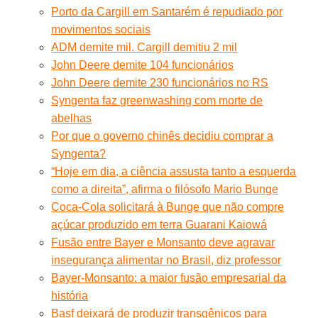
Porto da Cargill em Santarém é repudiado por
movimentos sociais
ADM demite mil. Cargill demitiu 2 mil
John Deere demite 104 funcionários
John Deere demite 230 funcionários no RS
Syngenta faz greenwashing com morte de
abelhas
Por que o governo chinês decidiu comprar a
Syngenta?
“Hoje em dia, a ciência assusta tanto a esquerda
como a direita”, afirma o filósofo Mario Bunge
Coca-Cola solicitará à Bunge que não compre
açúcar produzido em terra Guarani Kaiowá
Fusão entre Bayer e Monsanto deve agravar
insegurança alimentar no Brasil, diz professor
Bayer-Monsanto: a maior fusão empresarial da
história
Basf deixará de produzir transgênicos para