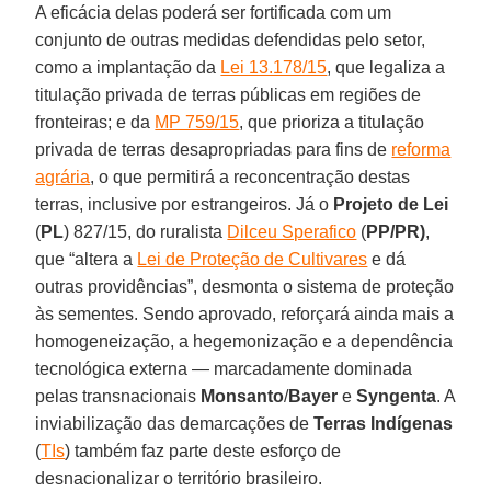
A eficácia delas poderá ser fortificada com um
conjunto de outras medidas defendidas pelo setor,
como a implantação da
Lei 13.178/15
, que legaliza a
titulação privada de terras públicas em regiões de
fronteiras; e da
MP 759/15
, que prioriza a titulação
privada de terras desapropriadas para fins de
reforma
agrária
, o que permitirá a reconcentração destas
terras, inclusive por estrangeiros. Já o
Projeto de Lei
(
PL
) 827/15, do ruralista
Dilceu Sperafico
(
PP/PR)
,
que “altera a
Lei de Proteção de Cultivares
e dá
outras providências”, desmonta o sistema de proteção
às sementes. Sendo aprovado, reforçará ainda mais a
homogeneização, a hegemonização e a dependência
tecnológica externa — marcadamente dominada
pelas transnacionais
Monsanto
/
Bayer
e
Syngenta
. A
inviabilização das demarcações de
Terras Indígenas
(
TIs
) também faz parte deste esforço de
desnacionalizar o território brasileiro.