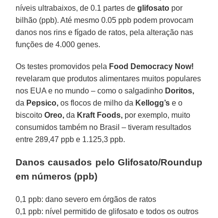
níveis ultrabaixos, de 0.1 partes de
glifosato
por
bilhão (ppb). Até mesmo 0.05 ppb podem provocam
danos nos rins e fígado de ratos, pela alteração nas
funções de 4.000 genes.
Os testes promovidos pela
Food Democracy Now!
revelaram que produtos alimentares muitos populares
nos EUA e no mundo – como o salgadinho
Doritos,
da
Pepsico,
os flocos de milho da
Kellogg’s
e o
biscoito
Oreo,
da
Kraft Foods,
por exemplo, muito
consumidos também no Brasil – tiveram resultados
entre 289,47 ppb e 1.125,3 ppb.
Danos causados pelo Glifosato/Roundup
em números (ppb)
0,1 ppb: dano severo em órgãos de ratos
0,1 ppb: nível permitido de glifosato e todos os outros