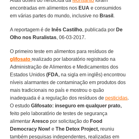
Altas doses do herbicida da
Monsanto
foram
encontradas em alimentos nos
EUA
e consumidos
em várias partes do mundo, inclusive no
Brasil
.
A reportagem é de
Inês Castilho
, publicada por
De
Olho nos Ruralistas
, 06-03-2017.
O primeiro teste em alimentos para resíduos de
glifosato
realizado por laboratório registrado na
Administração de Alimentos e Medicamentos dos
Estados Unidos
(FDA,
na sigla em inglês) encontrou
níveis alarmantes de contaminação em produtos dos
mais tradicionais no país e mostrou o quão
inadequada é a regulação dos resíduos de
pesticidas
.
O estudo
Glifosato: inseguro em qualquer prato,
feito pelo laboratório de testes de segurança
alimentar
Aresco
por solicitação do
Food
Democracy Now!
e
The Detox Project,
reuniu
também pesquisas independentes, realizadas em