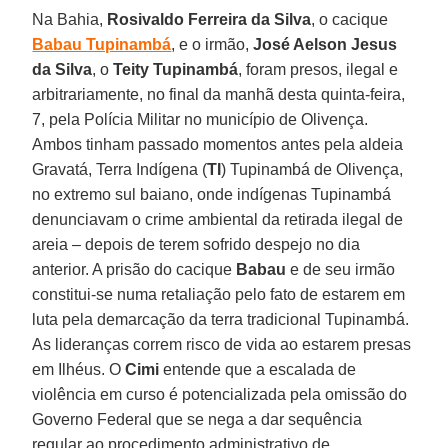
Na Bahia,
Rosivaldo Ferreira da Silva
, o cacique
Babau Tupinambá
, e o irmão,
José Aelson Jesus
da Silva
, o
Teity Tupinambá
, foram presos, ilegal e
arbitrariamente, no final da manhã desta quinta-feira,
7, pela Polícia Militar no município de Olivença.
Ambos tinham passado momentos antes pela aldeia
Gravatá, Terra Indígena (
TI
) Tupinambá de Olivença,
no extremo sul baiano, onde indígenas Tupinambá
denunciavam o crime ambiental da retirada ilegal de
areia – depois de terem sofrido despejo no dia
anterior. A prisão do cacique
Babau
e de seu irmão
constitui-se numa retaliação pelo fato de estarem em
luta pela demarcação da terra tradicional Tupinambá.
As lideranças correm risco de vida ao estarem presas
em Ilhéus. O
Cimi
entende que a escalada de
violência em curso é potencializada pela omissão do
Governo Federal que se nega a dar sequência
regular ao procedimento administrativo de