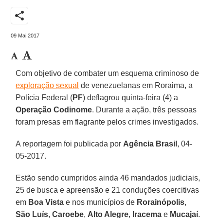
share
09 Mai 2017
Com objetivo de combater um esquema criminoso de
exploração sexual
de venezuelanas em Roraima, a
Polícia Federal (
PF
) deflagrou quinta-feira (4) a
Operação Codinome
. Durante a ação, três pessoas
foram presas em flagrante pelos crimes investigados.
A reportagem foi publicada por
Agência Brasil
, 04-
05-2017.
Estão sendo cumpridos ainda 46 mandados judiciais,
25 de busca e apreensão e 21 conduções coercitivas
em
Boa Vista
e nos municípios de
Rorainópolis
,
São Luís
,
Caroebe
,
Alto Alegre
,
Iracema
e
Mucajaí
.