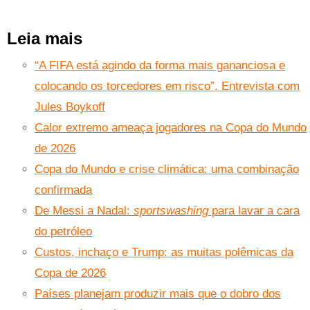
Leia mais
“A FIFA está agindo da forma mais gananciosa e
colocando os torcedores em risco”. Entrevista com
Jules Boykoff
Calor extremo ameaça jogadores na Copa do Mundo
de 2026
Copa do Mundo e crise climática: uma combinação
confirmada
De Messi a Nadal:
sportswashing
para lavar a cara
do petróleo
Custos, inchaço e Trump: as muitas polêmicas da
Copa de 2026
Países planejam produzir mais que o dobro dos