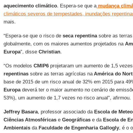
aquecimento climático
. Espera-se que a
mudança climá
climáticos severos de tempestades, inundações repentina
mais.
“Espera-se que o risco de
seca repentina
sobre as terras
globalmente, com os maiores aumentos projetados na
Amé
Europa
”, disse
Christian
.
“Os modelos
CMIP6
projetaram um aumento de 1,5 vezes 
repentinas
sobre as terras agrícolas na
América do Nort
base de 2015 de um risco anual de 32% em 2015 para 49
Europa
deverá ter o maior aumento no cenário de emiss
53%), um aumento de 1,7 vezes no risco anual”, afirmou.
Jeffrey Basara
, professor associado da
Escola de Meteo
Ciências Atmosféricas
e
Geográficas
e da
Escola de En
Ambientais
da
Faculdade de Engenharia Gallogly
, é o 