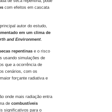
ada de seca repentina, pode
os
com efeitos em cascata
rincipal autor do estudo,
aumentado em um clima de
rth and Environment
.
secas repentinas
e o risco
os usando simulações de
os que a ocorrência de
os cenários, com os
ior forçante radiativa e
ção onde mais radiação entra
ima de
combustíveis
s significativos para o