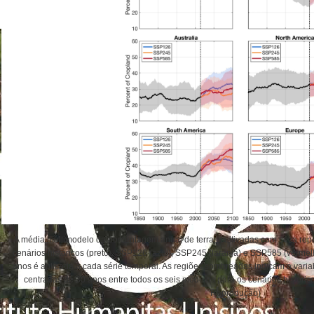
A média multimodelo da porcentagem anual de terras cultivadas com seca repe
cenários históricos (preto), SSP126 (azul), SSP245 (laranja) e SSP585 (verm
anos é aplicada a cada série temporal. As regiões sombreadas indicam a varia
centradas de 30 anos entre todos os seis modelos para os cenários histórico
Reprodução)