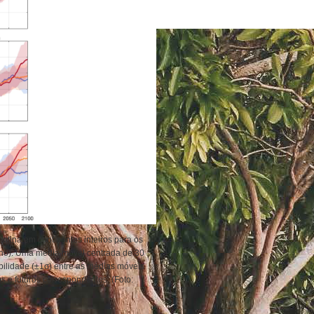
ntina em continentes inteiros para os
elho). Uma média móvel centrada de 30
bilidade (±1σ) entre as médias móveis
s e futuros correspondentes. (Foto: