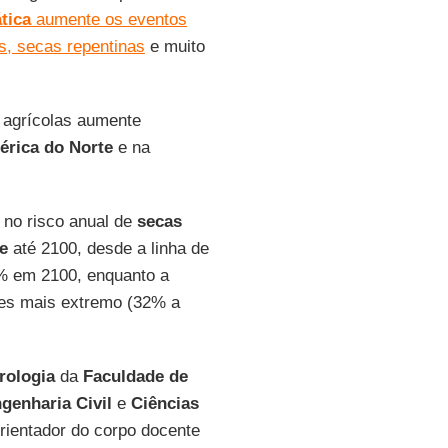
tica
aumente os eventos
s, secas repentinas
e muito
 agrícolas aumente
rica do Norte
e na
no risco anual de
secas
e
até 2100, desde a linha de
% em 2100, enquanto a
ões mais extremo (32% a
rologia
da
Faculdade de
genharia Civil
e
Ciências
orientador do corpo docente