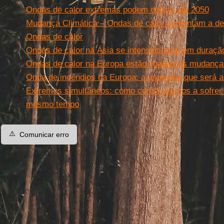
Ondas de calor extremas podem dobrar até 2050
Mudança Climática – Ondas de calor aumentam a de
Ondas de calor
Ondas de calor na Ásia se intensificaram em duraçã
Ondas de calor na Europa estão ligadas às mudança
Onda de incêndios na Europa: a anomalia que será 
Extremos simultâneos: como começaremos a sofrer 
mesmo tempo
⚠️
Comunicar erro