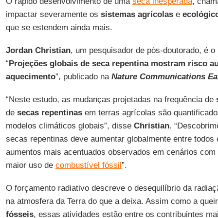
O rápido desenvolvimento de uma
seca inesperada
, cham
impactar severamente os
sistemas agrícolas
e
ecológic
que se estendem ainda mais.
Jordan Christian
, um pesquisador de pós-doutorado, é o p
“
Projeções globais de seca repentina mostram risco 
aquecimento
”, publicado na
Nature Communications Ea
“Neste estudo, as mudanças projetadas na frequência de
de
secas repentinas
em terras agrícolas são quantificad
modelos climáticos globais”, disse
Christian
. “Descobrim
secas repentinas deve aumentar globalmente entre todos 
aumentos mais acentuados observados em cenários com ma
maior uso de
combustível fóssil
”.
O forçamento radiativo descreve o desequilíbrio da radia
na atmosfera da Terra do que a deixa. Assim como a que
fósseis
, essas atividades estão entre os contribuintes mai