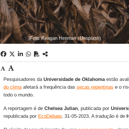
(Foto: Keagan Henman | Unsplash)
Pesquisadores da
Universidade de Oklahoma
estão ava
do clima
afetará a frequência das
secas repentinas
e o ri
todo o mundo.
A reportagem é de
Chelsea Julian
, publicada por
Univers
republicada por
EcoDebate
, 31-05-2023. A tradução é de
H