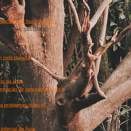
ojections of flash drought
nviron 4, 165 (2023).
 todo planeta
clo da água
ensação de segurança hídrica
a problemas hídricos
infernal da Ásia