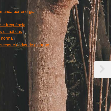
manda por energia
o e frequência
s climáticas
a norma
secas e ondas de calor ao