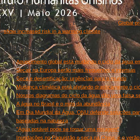
Referência
Christian, J. I., Martin, E. R., Basara, J. B. et al.
Global pr
show increased risk in a warming climate
. Commun Earth E
Leia mais
Aquecimento global está mudando o ciclo da água em
Secas na Europa serão mais frequentes e intensas
Seca e desertificação: urgências para o mundo
Mudança climática está afetando drasticamente o ci
Nossos diagramas do ciclo da água dão uma falsa s
A água no Brasil e o mito da abundância
Em Dia Mundial da Água, ONU defende soluções par
baseadas na natureza
"Água potável pode se tornar uma miragem"
Inundações no Paquistão e seca na China: é o verão 