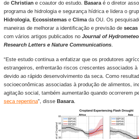
de
Christian
e coautor do estudo.
Basara
é o diretor ass
programa de hidrologia e segurança hídrica e lidera o gru
Hidrologia
,
Ecossistemas
e
Clima
da OU. Os pesquisado
maneiras de melhorar a identificação e previsão de
secas
com vários artigos publicados no
Journal of Hydrometeo
Research Letters e Nature Communications
.
“Este estudo continua a enfatizar que os produtores agríco
estrangeiros, enfrentarão riscos crescentes associados à
devido ao rápido desenvolvimento da seca. Como resulta
socioeconômicas associadas à produção de alimentos, inc
agitação social, também aumentarão quando ocorrerem pe
seca repentina
”, disse
Basara
.