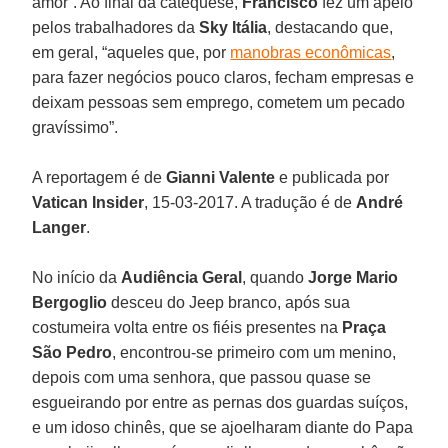
amor”. Ao final da catequese,
Francisco
fez um apelo
pelos trabalhadores da
Sky Itália
, destacando que,
em geral, “aqueles que, por
manobras econômicas
,
para fazer negócios pouco claros, fecham empresas e
deixam pessoas sem emprego, cometem um pecado
gravíssimo”.
A reportagem é de
Gianni Valente
e publicada por
Vatican Insider
, 15-03-2017. A tradução é de
André
Langer
.
No início da
Audiência Geral
, quando
Jorge Mario
Bergoglio
desceu do Jeep branco, após sua
costumeira volta entre os fiéis presentes na
Praça
São Pedro
, encontrou-se primeiro com um menino,
depois com uma senhora, que passou quase se
esgueirando por entre as pernas dos guardas suíços,
e um idoso chinês, que se ajoelharam diante do Papa