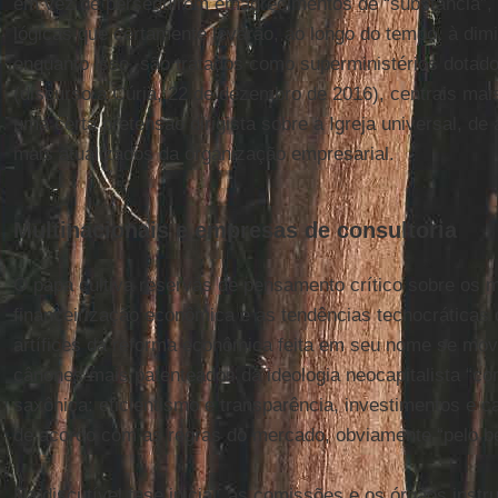
em vez de perseguirem emagrecimentos de “substância”,
lógicas que certamente levarão, ao longo do tempo, à dim
enquanto isso, são tratados como superministérios dotad
(discurso à Cúria, 22 de dezembro de 2016), centrais mais
uma certa pretensão dirigista sobre a Igreja universal, d
mais atualizados da organização empresarial.
Multinacionais e empresas de consultoria
O papa cultiva reservas de pensamento crítico sobre os
financeirização econômica e as tendências tecnocráticas 
artífices da reforma econômica feita em seu nome se move
cânones mais patenteados da ideologia neocapitalista “c
saxônica: eficientismo e transparência, investimentos e ca
de acordo com as regras do mercado, obviamente “pelo b
Na discutível fase inicial, as comissões e os órgãos instr