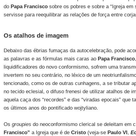
do
Papa Francisco
sobre os pobres e sobre a “Igreja em 
servisse para reequilibrar as relações de força entre corjas
Os atalhos de imagem
Debaixo das ébrias fumaças da autocelebração, pode aco
as palavras e as fórmulas mais caras ao
Papa Francisco
liquidificadores do novo conformismo, sofrem uma transm
invertem no seu contrário, no léxico de um neotriunfalism
tencionado, como os de outras cunhagens, a se tributar apl
no tecido eclesial, o difuso frenesi de utilizar atalhos de 
aquela caça dos “recordes” e das “viradas epocais” que 
os últimos anos do pontificado wojtyliano.
Os
groupies
do neoconformismo clerical se deleitam em 
Francisco”
a Igreja que é de
Cristo
(veja-se
Paulo VI
,
E