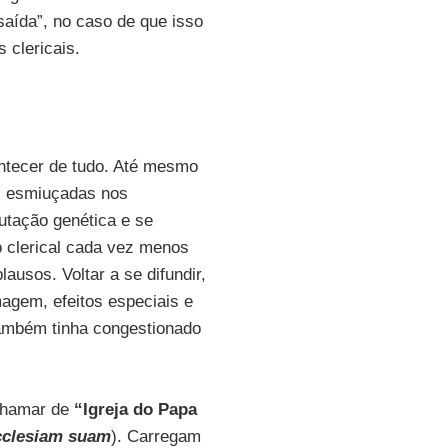
saída”, no caso de que isso
 clericais.
ntecer de tudo. Até mesmo
, esmiuçadas nos
utação genética e se
o clerical cada vez menos
ausos. Voltar a se difundir,
imagem, efeitos especiais e
também tinha congestionado
chamar de
“Igreja do Papa
cclesiam suam
). Carregam