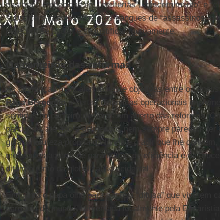
pastorais embebidas em “periferias”, “discernimento” e “c
supporters
interessados e as gangues de “assassinos midi
parecem se apoiar e se justificar mutuamente.
Os canteiros das reformas
As diferenças mais alarmantes e objetivas entre o
sensus
Papa Bergoglio
e certas dinâmicas operacionais implem
sentidas no canteiro de obras em aberto das reformas. On
percursos até agora delineados nem sempre parecem ter c
guia a natureza própria da Igreja e o agir que lhe convé
modelados a partir de parâmetros de eficiência e de “su
ditam o ritmo da globalização ocidental.
Enquanto o papa olha para a Igreja “difusa” que vive em 
paróquia do mundo, alimentada localmente pela Eucaristia