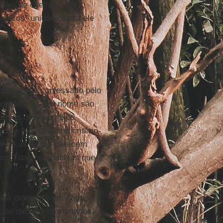
heiro de ovelhas”. Os
áticos” unidos contra ele
 Ecclesiae
confessado pelo
entadas em seu nome são
de os objetivos e os
omo fonte e como critério-
m, mas às vezes parecem
cesso” das companhias que
cada diocese e em cada
, os dicastérios romanos,