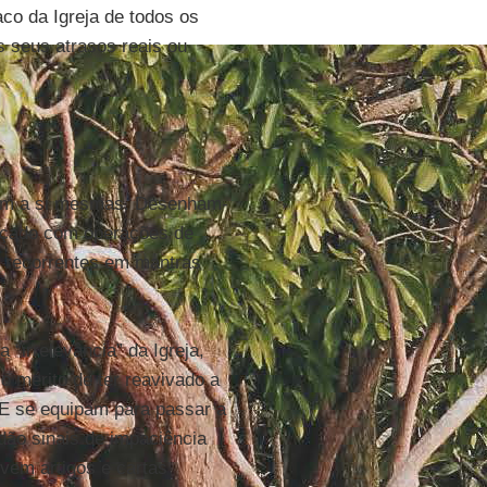
co da Igreja de todos os
s seus atrasos reais ou
rem a si mesmas. Desenham-
ançado com operações de
 recorrentes em mantras
irrelevância” da Igreja,
o mérito de ter reavivado a
E se equipam para passar a
dão sinais de impaciência
vem artigos e cartas