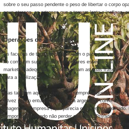
sobre o seu passo pendente o peso de libertar o corpo opa
seus atrasos, as artroses que a tornam lenta e ineficaz, o
supostos na tabela de marcha da história.
Operações de marketing
As facções de torcedores aplaudem o papa para aplaudi
no como um super-herói com poderes especiais, a ser l
marketing adequadas, e transformam as suas frases mais
para a fidelização.
Mas também aqueles que estão sempre angustiados com a “
talvez pouco entusiastas do papa argentino, conferem-lhe 
imagem da “empresa”, que parecia estar em mau estado. 
temporada, tentando não perder posições. Privadamente, 
em relação ao estilo do bispo de
Roma
, mas depois escre