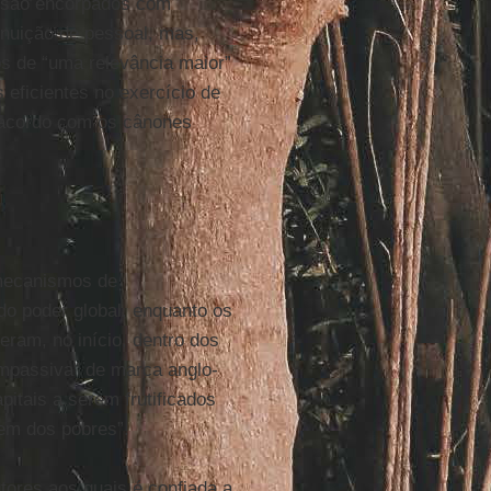
 são encorpados com
inuição de pessoal, mas,
os de “uma relevância maior”
 eficientes no exercício de
e acordo com os cânones
 mecanismos de
do poder global, enquanto os
ram, no início, dentro dos
ompassiva” de marca anglo-
pitais a serem frutificados
em dos pobres”.
utores aos quais é confiada a