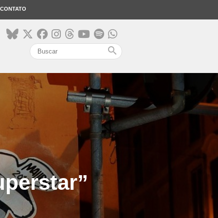
CONTATO
search
uperstar”