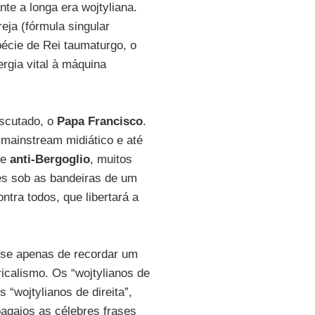
te a longa era wojtyliana.
eja (fórmula singular
écie de Rei taumaturgo, o
ergia vital à máquina
escutado, o
Papa Francisco
.
 mainstream midiático e até
ne
anti-Bergoglio
, muitos
tes sob as bandeiras de um
ontra todos, que libertará a
-se apenas de recordar um
icalismo. Os “wojtylianos de
“wojtylianos de direita”,
agaios as célebres frases