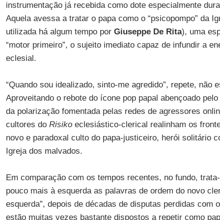
instrumentação já recebida como dote especialmente duran
Aquela avessa a tratar o papa como o “psicopompo” da Igr
utilizada há algum tempo por
Giuseppe De Rita
), uma esp
“motor primeiro”, o sujeito imediato capaz de infundir a en
eclesial.
“Quando sou idealizado, sinto-me agredido”, repete, não 
Aproveitando o rebote do ícone pop papal abençoado pelo
da polarização fomentada pelas redes de agressores onli
cultores do
Risiko
eclesiástico-clerical realinham os fron
novo e paradoxal culto do papa-justiceiro, herói solitário c
Igreja dos malvados.
Em comparação com os tempos recentes, no fundo, trata
pouco mais à esquerda as palavras de ordem do novo cler
esquerda”, depois de décadas de disputas perdidas com os 
estão muitas vezes bastante dispostos a repetir como pap