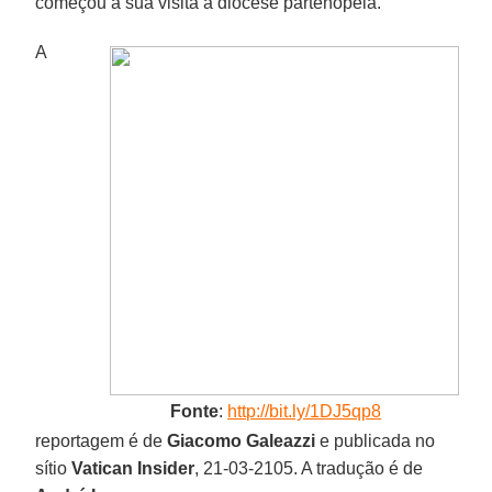
começou a sua visita à diocese partenopeia.
A
Fonte
:
http://bit.ly/1DJ5qp8
reportagem é de
Giacomo Galeazzi
e publicada no
sítio
Vatican Insider
, 21-03-2105. A tradução é de