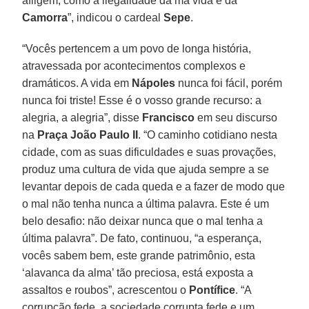
afligem, como a ilegalidade da má vida e da
Camorra
”, indicou o cardeal
Sepe
.
“Vocês pertencem a um povo de longa história,
atravessada por acontecimentos complexos e
dramáticos. A vida em
Nápoles
nunca foi fácil, porém
nunca foi triste! Esse é o vosso grande recurso: a
alegria, a alegria”, disse
Francisco
em seu discurso
na
Praça João Paulo II
. “O caminho cotidiano nesta
cidade, com as suas dificuldades e suas provações,
produz uma cultura de vida que ajuda sempre a se
levantar depois de cada queda e a fazer de modo que
o mal não tenha nunca a última palavra. Este é um
belo desafio: não deixar nunca que o mal tenha a
última palavra”. De fato, continuou, “a esperança,
vocês sabem bem, este grande patrimônio, esta
‘alavanca da alma’ tão preciosa, está exposta a
assaltos e roubos”, acrescentou o
Pontífice
. “A
corrupção fede, a sociedade corrupta fede e um